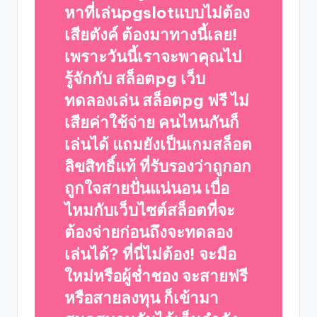
หาที่เล่น
pgslot
แบบไม่ต้อง
เสียตังค์ ต้องมาทางนี้เลย!
เพราะวันนี้เราจะพาคุณไป
รู้จักกับ สล็อตpg เว็บ
ทดลองเล่น สล็อตpg ฟรี ไม่
เสียค่าใช้จ่าย คนไหนกันก็
เล่นได้ แถมยังเป็นเกมสล็อต
ลิขสิทธิ์แท้ ที่รับรองว่าถูกอก
ถูกใจสายปั่นแน่นอน เบื่อ
ไหมกับเว็บไซต์สล็อตที่จะ
ต้องจ่ายก่อนถึงจะทดลอง
เล่นได้? ที่นี่ไม่ต้อง! จะมือ
ใหม่หรือผู้ช่ำชอง จะสายฟรี
หรือสายลงทุน ก็เข้ามา