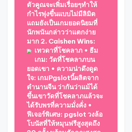
ตัวคูณจะเพิ่มเรื่อยๆทำให้
กำไรพุ่งขึ้นแบบไม่มีลิมิต
แถมยังเป็นเกมยอดนิยมที่
นักพนันกล่าวว่าแตกง่าย
มาก 2. Caishen Wins:
เทวดาที่โชคลาภ
• ธีม
เกม: วัดที่โชคลาภบน
ยอดเขา • ความน่าดึงดูด
ใจ: เกมPgslotนี้ผลิตจาก
ตำนานจีน ว่ากันว่าแม้ได้
ขึ้นเขาวัดที่โชคลาภแล้วจะ
ได้รับพรที่ความมั่งคั่ง •
ฟีเจอร์พิเศษ:
pgslot
วงล้อ
โบนัสที่ให้หมุนฟรีสูงสุดถึง