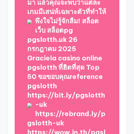
มา แล้วคุณจะพบว่าแต่ละ
เกมมีเสน่ห์เฉพาะตัวที่ทำให้
พึงใจไม่รู้จักลืม!
สล็อต
เว็บ สล็อตpg
pgslotth.uk 26
กรกฎาคม 2025
Graciela casino online
pgslotth ที่ฮิตที่สุด Top
50 ขอขอบคุณreference
pgslotth
https://bit.ly/pgslotth
-uk
https://rebrand.ly/p
gslotth-uk
https://wow.in.th/pgsl