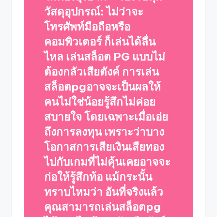
วัสดุอุปกรณ์: ไม่ว่าจะ
โทรศัพท์มือถือหรือ
คอมพิวเตอร์ ก็เล่นได้ลื่น
ไหล เล่นสล็อต PG แบบไม่
ต้องกลัวเสียตังค์ การเล่น
สล็อตpgอาจจะเป็นผลให้
คนไม่ใช่น้อยรู้สึกไม่ค่อย
สบายใจ โดยเฉพาะเมื่อเอ่ย
ถึงการลงทุน เพราะว่าบาง
โอกาสการเสียเงินเสียทอง
ไปกับเกมที่ไม่คุ้นเคยอาจจะ
ก่อให้รู้สึกท้อ แม้กระนั้น
ทราบไหมว่า อันที่จริงแล้ว
คุณสามารถเล่นสล็อตpg