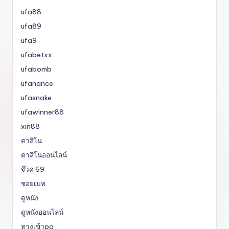
ufa88
ufa89
ufa9
ufabetxx
ufabomb
ufanance
ufasnake
ufawinner88
xin88
คาสิโน
คาสิโนออนไลน์
จ๊วด 69
ซอยเบท
ดูหนัง
ดูหนังออนไลน์
ทางเข้าpg