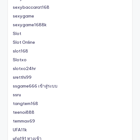
sexybaccarat168
sexygame
sexygame1688k
Slot
Slot Online
slot168
Slotxo
slotxo24hr
sretthi99
ssgame666 เข้าสู่ระบบ
ssru
tangtem168
teenoi888
temmax69
UFA11k
ufa191 ทางเข้า