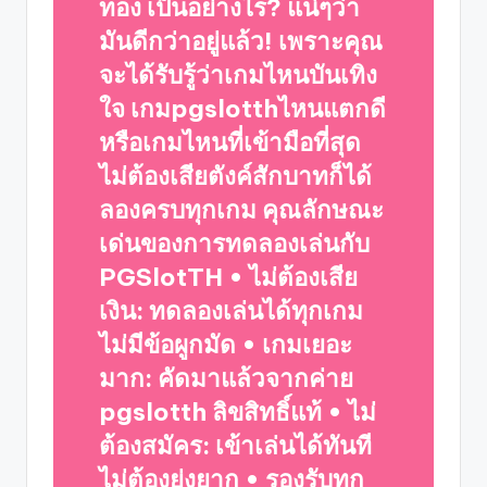
ทอง เป็นอย่างไร? แน่ๆว่า
มันดีกว่าอยู่แล้ว! เพราะคุณ
จะได้รับรู้ว่าเกมไหนบันเทิง
ใจ เกมpgslotthไหนแตกดี
หรือเกมไหนที่เข้ามือที่สุด
ไม่ต้องเสียตังค์สักบาทก็ได้
ลองครบทุกเกม คุณลักษณะ
เด่นของการทดลองเล่นกับ
PGSlotTH • ไม่ต้องเสีย
เงิน: ทดลองเล่นได้ทุกเกม
ไม่มีข้อผูกมัด • เกมเยอะ
มาก: คัดมาแล้วจากค่าย
pgslotth ลิขสิทธิ์แท้ • ไม่
ต้องสมัคร: เข้าเล่นได้ทันที
ไม่ต้องยุ่งยาก • รองรับทุก