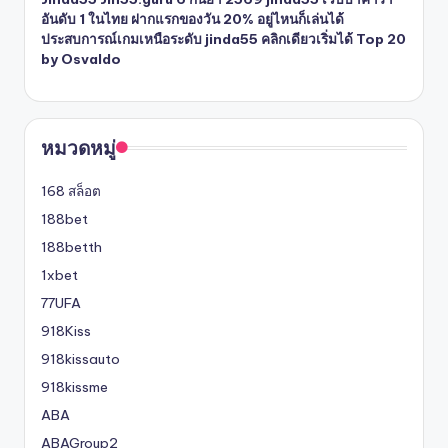
อันดับ 1 ในไทย ฝากแรกของวัน 20% อยู่ไหนก็เล่นได้
ประสบการณ์เกมเหนือระดับ jinda55 คลิกเดียวเริ่มได้ Top 20
by Osvaldo
หมวดหมู่
168 สล็อต
188bet
188betth
1xbet
77UFA
918Kiss
918kissauto
918kissme
ABA
ABAGroup2