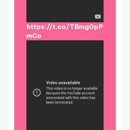
https://t.co/TBmg0pP
mCo