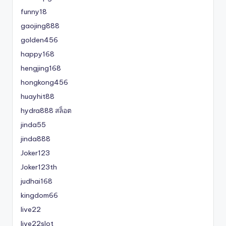
funny18
gaojing888
golden456
happy168
hengjing168
hongkong456
huayhit88
hydra888 สล็อต
jinda55
jinda888
Joker123
Joker123th
judhai168
kingdom66
live22
live22slot