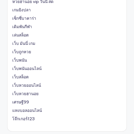
หวยฮานอย vip วันนี้ สด
เกมยิงปลา
เซ็กซี่บาคาร่า
เดิมพันกีฬา
เล่นสล็อต
เว็บ มันนี่ เกม
เว็บถูกหวย
เว็บพนัน
เว็บพนันออนไลน์
เว็บสล็อต
เว็บหวยออนไลน์
เว็บหวยฮานอย
เศรษฐี99
แทงบอลออนไลน์
โจ๊กเกอร์123