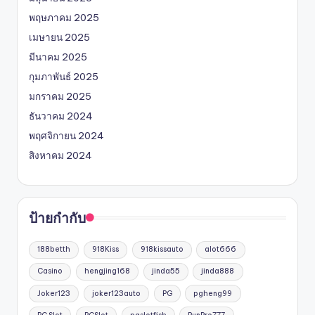
พฤษภาคม 2025
เมษายน 2025
มีนาคม 2025
กุมภาพันธ์ 2025
มกราคม 2025
ธันวาคม 2024
พฤศจิกายน 2024
สิงหาคม 2024
ป้ายกำกับ
188betth
918Kiss
918kissauto
alot666
Casino
hengjing168
jinda55
jinda888
Joker123
joker123auto
PG
pgheng99