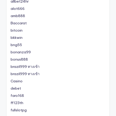
allbet24hr
alot666
amb888
Baccarat
bitcoin
bkkwin
bng55
bonanza99
bonus888
brazil999 ทางเข้า
brazil999 ทางเข้า
Casino
debet
faro168
ff123th
fullslotpg