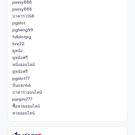
pussy888
pussy888
บาคาร่า168
pgslot
pgheng99
fullslotpg
live22
ดูหนัง
ดูหนังฟรี
หนังออนไลน์
ดูหนังฟรี
pgslot77
ปั่นแตก66
บาคาร่าออนไลน์
punpro777
ซื้อหวยออนไลน์
หวยออนไลน์