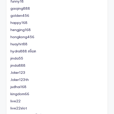
funny18
gaojing888
golden456
happy168
hengjing168
hongkong456
huayhit88
hydra888 สล็อต
jinda55
jinda888
Joker123
Joker123th
judhai168
kingdom66
live22
live22slot