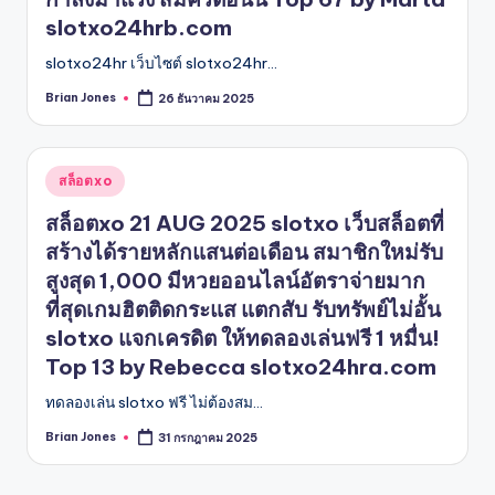
slotxo24hrb.com
slotxo24hr เว็บไซต์ slotxo24hr…
Brian Jones
26 ธันวาคม 2025
Posted
by
Posted
สล็อตxo
in
สล็อตxo 21 AUG 2025 slotxo เว็บสล็อตที่
สร้างได้รายหลักแสนต่อเดือน สมาชิกใหม่รับ
สูงสุด 1,000 มีหวยออนไลน์อัตราจ่ายมาก
ที่สุดเกมฮิตติดกระแส แตกสับ รับทรัพย์ไม่อั้น
slotxo แจกเครดิต ให้ทดลองเล่นฟรี 1 หมื่น!
Top 13 by Rebecca slotxo24hra.com
ทดลองเล่น slotxo ฟรี ไม่ต้องสม…
Brian Jones
31 กรกฎาคม 2025
Posted
by