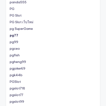
panda555
PG
PG Slot
PG Slot เว็บใหม่
pg SuperGame
pg77
pg99
pgceo
pgfish
pgheng99
pgjoker69
pgk44b
PGSlot
pgslot718
pgslot77
pgslot99