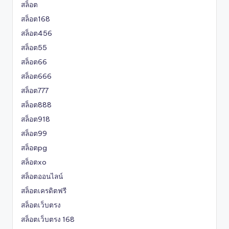
สล็อต
สล็อต168
สล็อต456
สล็อต55
สล็อต66
สล็อต666
สล็อต777
สล็อต888
สล็อต918
สล็อต99
สล็อตpg
สล็อตxo
สล็อตออนไลน์
สล็อตเครดิตฟรี
สล็อตเว็บตรง
สล็อตเว็บตรง 168