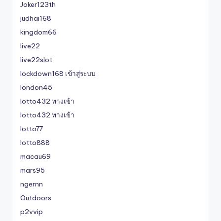
Joker123th
judhai168
kingdom66
live22
live22slot
lockdown168 เข้าสู่ระบบ
london45
lotto432 ทางเข้า
lotto432 ทางเข้า
lotto77
lotto888
macau69
mars95
ngernn
Outdoors
p2vvip