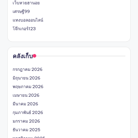
เว็บหวยฮานอย
เศรษฐี99
แทงบอลออนไลน์
โจ๊กเกอร์123
คลังเก็บ
กรกฎาคม 2026
มิถุนายน 2026
พฤษภาคม 2026
เมษายน 2026
มีนาคม 2026
กุมภาพันธ์ 2026
มกราคม 2026
ธันวาคม 2025