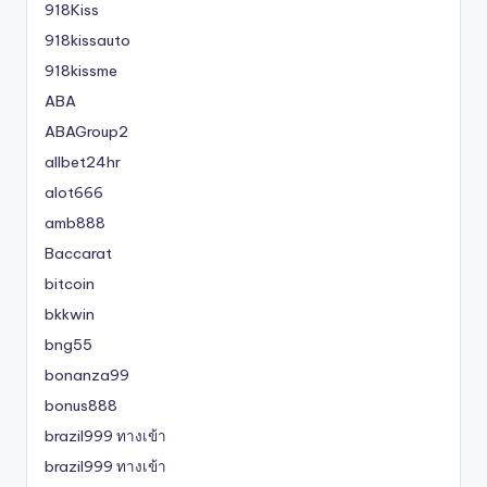
918Kiss
918kissauto
918kissme
ABA
ABAGroup2
allbet24hr
alot666
amb888
Baccarat
bitcoin
bkkwin
bng55
bonanza99
bonus888
brazil999 ทางเข้า
brazil999 ทางเข้า