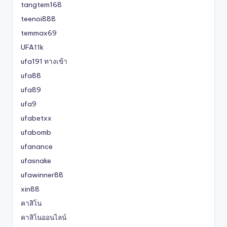
tangtem168
teenoi888
temmax69
UFA11k
ufa191 ทางเข้า
ufa88
ufa89
ufa9
ufabetxx
ufabomb
ufanance
ufasnake
ufawinner88
xin88
คาสิโน
คาสิโนออนไลน์