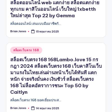
สล็อตออนไลน์ web แตกง่าย สล็อตแตกง่าย
ทุกเกม คาสิโนออนไลน์ เว็บใหญ่ 1xbetth
ใหม่ล่าสุด Top 22 by Gemma
สล็อตออนไลน์ เล่นแบบมืออาชีพกั…
Brian Jones
15 พฤษภาคม 2025
Posted
by
Posted
สล็อตเว็บตรง 168
in
สล็อตเว็บตรง 168 168Lambo.love 15 กร
กฎา 2024 สล็อตเว็บตรง 168 เว็บคาสิโนเว็บ
มาแรงในไทยเล่นผ่านหน้าเว็บได้ทันที แตก
หนัก จ่ายจริงมั่นคง เงินชัวร์ สล็อตเว็บตรง
168 ไม่ล็อคอัตราการชนะ Top 50 by
Caitlyn
สล็อตเว็บตรง 168 ยอดเยี่ยมประส…
Brian Jones
14 พฤษภาคม 2025
Posted