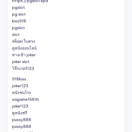
https://pgslot.spa
pgslot
pg slot
kiss918
pgslot
slot
สล็อตเว็บตรง
ดูหนังออนไลน์
ทางเข้า joker
joker slot
โจ๊กเกอร์123
918kiss
joker123
หนังชนโรง
sagame168th
joker123
ดูหนังฟรี
pussy888
pussy888