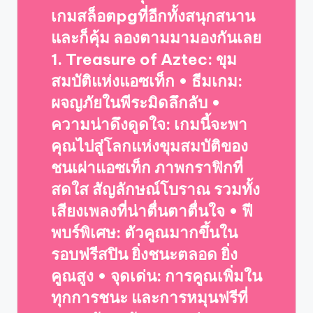
เกมสล็อตpgที่อีกทั้งสนุกสนาน
และก็คุ้ม ลองตามมามองกันเลย
1. Treasure of Aztec: ขุม
สมบัติแห่งแอซเท็ก • ธีมเกม:
ผจญภัยในพีระมิดลึกลับ •
ความน่าดึงดูดใจ: เกมนี้จะพา
คุณไปสู่โลกแห่งขุมสมบัติของ
ชนเผ่าแอซเท็ก ภาพกราฟิกที่
สดใส สัญลักษณ์โบราณ รวมทั้ง
เสียงเพลงที่น่าตื่นตาตื่นใจ • ฟี
พบร์พิเศษ: ตัวคูณมากขึ้นใน
รอบฟรีสปิน ยิ่งชนะตลอด ยิ่ง
คูณสูง • จุดเด่น: การคูณเพิ่มใน
ทุกการชนะ และการหมุนฟรีที่