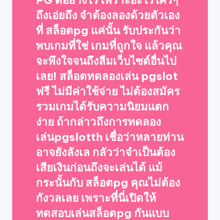
PG ดีอย่างไร เพราะอะไรใครๆ
ถึงเอ่ยถึง จำต้องลองด้วยตัวเอง
ที่ สล็อตpg แค่นั้น รับประกันว่า
พบเกมที่ใช่ เกมที่ถูกใจ แล้วคุณ
จะพึงใจจนถึงลืมเว็บไซต์อื่นไป
เลย! สล็อตทดลองเล่น pgslot
ฟรี ไม่มีค่าใช้จ่าย ไม่ต้องสมัคร
รวมเกมได้รับความนิยมแตก
ง่าย ถ้ากล่าวถึงการทดลอง
เล่นpgslotth เชื่อว่าหลายท่าน
อาจยังลังเล กลัวว่าจำเป็นต้อง
เสียเงินก่อนถึงจะเล่นได้ แม้
กระนั้นกับ สล็อตpg คุณไม่ต้อง
กังวลเลย เพราะที่นี่เปิดให้
ทดสอบเล่นสล็อตpg กันแบบ