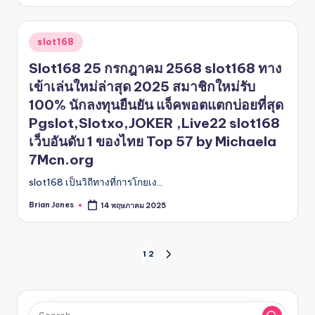
by
Posted
slot168
in
Slot168 25 กรกฎาคม 2568 slot168 ทาง
เข้าเล่นใหม่ล่าสุด 2025 สมาชิกใหม่รับ
100% นักลงทุนยืนยัน แจ็คพอตแตกบ่อยที่สุด
Pgslot,Slotxo,JOKER ,Live22 slot168
เว็บอันดับ 1 ของไทย Top 57 by Michaela
7Mcn.org
slot168 เป็นวิถีทางที่การโกยเง…
Brian Jones
14 พฤษภาคม 2025
Posted
by
Posts
1
2
NEXT
PAGE
pagination