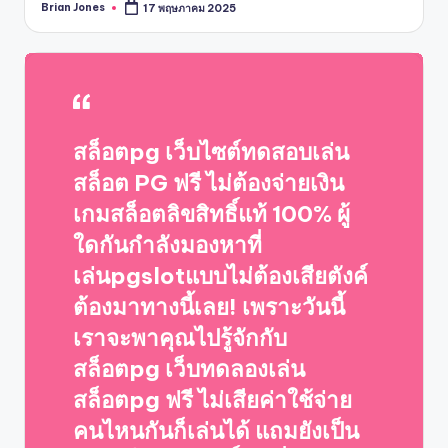
Brian Jones
17 พฤษภาคม 2025
Posted
by
สล็อตpg เว็บไซต์ทดสอบเล่น
สล็อต PG ฟรี ไม่ต้องจ่ายเงิน
เกมสล็อตลิขสิทธิ์แท้ 100% ผู้
ใดกันกำลังมองหาที่
เล่น
pgslot
แบบไม่ต้องเสียตังค์
ต้องมาทางนี้เลย! เพราะวันนี้
เราจะพาคุณไปรู้จักกับ
สล็อตpg เว็บทดลองเล่น
สล็อตpg ฟรี ไม่เสียค่าใช้จ่าย
คนไหนกันก็เล่นได้ แถมยังเป็น