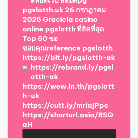
สล็อตเว็บ สล็อตpg
pgslotth.uk 26 กรกฎาคม
2025 Graciela casino
online pgslotth ที่ฮิตที่สุด
Top 50 ขอ
ขอบคุณreference
pgslotth
https://bit.ly/pgslotth-uk
https://rebrand.ly/pgsl
otth-uk
https://wow.in.th/pgslott
h-uk
https://cutt.ly/mrlajPpc
https://shorturl.asia/8SQ
aH