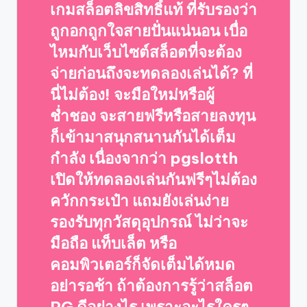
เกมสล็อตลิขสิทธิ์แท้ ที่รับรองว่า
ถูกอกถูกใจสายปั่นแน่นอน เบื่อ
ไหมกับเว็บไซต์สล็อตที่จะต้อง
จ่ายก่อนถึงจะทดลองเล่นได้? ที่
นี่ไม่ต้อง! จะมือใหม่หรือผู้
ช่ำชอง จะสายฟรีหรือสายลงทุน
ก็เข้ามาสนุกสนานกันได้เต็ม
กำลัง เนื่องจากว่า pgslotth
เปิดให้ทดลองเล่นกันฟรีๆไม่ต้อง
ควักกระเป๋า แถมยังเล่นง่าย
รองรับทุกวัสดุอุปกรณ์ ไม่ว่าจะ
มือถือ แท็บเล็ต หรือ
คอมพิวเตอร์ก็จัดเต็มได้หมด
อย่ารอช้า ถ้าต้องการรู้ว่าสล็อต