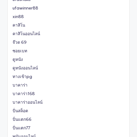
ufawinner88
xin88
คาสิโน
คาสิโนออนไลน์
จ๊วด 69
ซอยเบท
ดูหนัง
ดูหนังออนไลน์
ทางเข้าpg
บาคาร่า
บาคาร่า168
บาคาร่าออนไลน์
ปั่นสล็อต
ปั่นแตก66
ปั่นแตก77
พนันออนไลน์