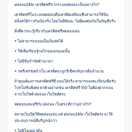
slotxo24hr เครดิตฟรีจากระบบทดลอง เป็นอย่างไร?
เครดิตฟรีในระบบทดสอบคือเครดิตเสมือนซึ่งสามารถใช้ปั่น
สล็อตได้ราวกับเงินจริง โดยไม่มีพันธะ ไม่มีผลต่อเงินในบัญชีจริง
สิ่งที่ควรจะรู้เกี่ยวกับเครดิตฟรีทดลองเล่น:
• ไม่สามารถถอนเป็นเงินสดได้
• ใช้เพื่อเรียนรู้กลไกของเกมแค่นั้น
• ไม่มีข้อจำกัดด้านเวลา
• กดรีเฟรชหน้าเว็บ เครดิตจะถูกรีเซ็ตกลับมาเต็มจำนวน
ถ้าคุณต้องการเครดิตฟรีที่ ถอนได้จริง สามารถลงทะเบียนเพื่อรับ
โปรโมชั่นพิเศษ ยกตัวอย่างเช่น เครดิตฟรี 100 ไม่ต้องฝากก่อน
จากเว็บไซต์ slotxo เว็บไซต์ตรง
ทดสอบเล่นฟรีกับ slotxo เว็บตรง ดีกว่าอย่างไร?
หลายเว็บเปิดให้ทดสอบเล่น แต่ slotxo24hr เว็บไซต์ตรง จะให้
ประสบการณ์ที่บริบูรณ์กว่า:
• ไม่มีโฆษณาคั่น