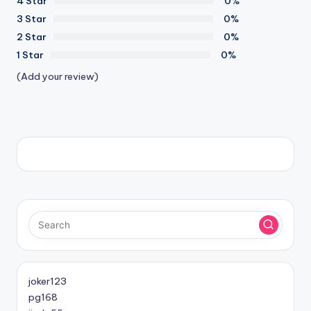
4 Star
0%
3 Star
0%
2 Star
0%
1 Star
0%
(Add your review)
joker123
pg168