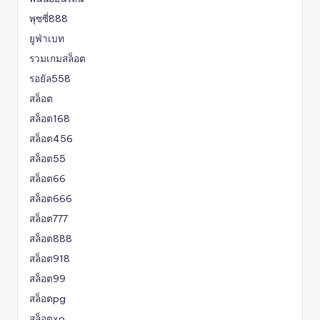
พุซซี่888
ยูฟ่าเบท
รวมเกมสล็อต
รอยัล558
สล็อต
สล็อต168
สล็อต456
สล็อต55
สล็อต66
สล็อต666
สล็อต777
สล็อต888
สล็อต918
สล็อต99
สล็อตpg
สล็อตxo