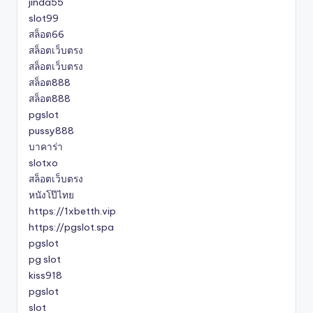
jinda55
slot99
สล็อต66
สล็อตเว็บตรง
สล็อตเว็บตรง
สล็อต888
สล็อต888
pgslot
pussy888
บาคาร่า
slotxo
สล็อตเว็บตรง
หนังโป๊ไทย
https://1xbetth.vip
https://pgslot.spa
pgslot
pg slot
kiss918
pgslot
slot