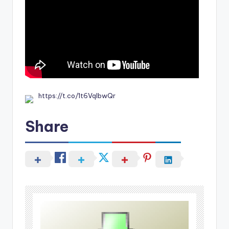
https://t.co/1t6VqIbwQr
Share