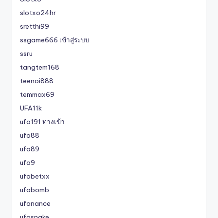
slotxo24hr
sretthi99
ssgame666 เข้าสู่ระบบ
ssru
tangtem168
teenoi888
temmax69
UFA11k
ufa191 ทางเข้า
ufa88
ufa89
ufa9
ufabetxx
ufabomb
ufanance
ufasnake