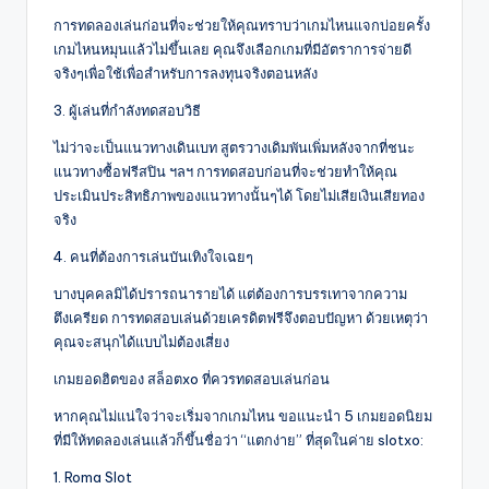
การทดลองเล่นก่อนที่จะช่วยให้คุณทราบว่าเกมไหนแจกบ่อยครั้ง
เกมไหนหมุนแล้วไม่ขึ้นเลย คุณจึงเลือกเกมที่มีอัตราการจ่ายดี
จริงๆเพื่อใช้เพื่อสำหรับการลงทุนจริงตอนหลัง
3. ผู้เล่นที่กำลังทดสอบวิธี
ไม่ว่าจะเป็นแนวทางเดินเบท สูตรวางเดิมพันเพิ่มหลังจากที่ชนะ
แนวทางซื้อฟรีสปิน ฯลฯ การทดสอบก่อนที่จะช่วยทำให้คุณ
ประเมินประสิทธิภาพของแนวทางนั้นๆได้ โดยไม่เสียเงินเสียทอง
จริง
4. คนที่ต้องการเล่นบันเทิงใจเฉยๆ
บางบุคคลมิได้ปรารถนารายได้ แต่ต้องการบรรเทาจากความ
ตึงเครียด การทดสอบเล่นด้วยเครดิตฟรีจึงตอบปัญหา ด้วยเหตุว่า
คุณจะสนุกได้แบบไม่ต้องเสี่ยง
เกมยอดฮิตของ สล็อตxo ที่ควรทดสอบเล่นก่อน
หากคุณไม่แน่ใจว่าจะเริ่มจากเกมไหน ขอแนะนำ 5 เกมยอดนิยม
ที่มีให้ทดลองเล่นแล้วก็ขึ้นชื่อว่า “แตกง่าย” ที่สุดในค่าย slotxo:
1. Roma Slot