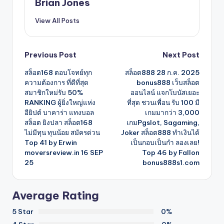
Brian Jones
View All Posts
Post
Previous Post
Next Post
สล็อต168 ตอบโจทย์ทุก
สล็อต888 28 ก.ค. 2025
navigation
ความต้องการ ที่ดีที่สุด
bonus888 เว็บสล็อต
สมาชิกใหม่รับ 50%
ออนไลน์ แจกโบนัสเยอะ
RANKING ผู้ยิ่งใหญ่แห่ง
ที่สุด ชวนเพื่อน รับ 100 มี
อียิปต์ บาคาร่า แทงบอล
เกมมากว่า 3,000
สล็อต ยิงปลา สล็อต168
เกมPgslot, Sagaming,
ไม่มีทุน ทุนน้อย สมัครด่วน
Joker สล็อต888 ทำเงินได้
Top 41 by Erwin
เป็นกอบเป็นกำ ลองเลย!
moversreview.in 16 SEP
Top 46 by Fallon
25
bonus888s1.com
Average Rating
5 Star
0%