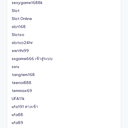
sexygame1688k
Slot
Slot Online
slot168
Slotxo
slotxo24hr
sretthi99
ssgame666 เข้าสู่ระบบ
ssru
tangtem168
teenoi888
temmax69
UFA11k
ufa191 ทางเข้า
ufa88
ufa89