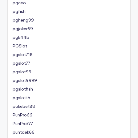
pgceo
pgfish
pgheng99
pgjoker69
pgk44b
PGSlot
pgslot718
pgslot77
pgslot99
pgslot9999
pgslotfish
pgslotth
pokebet88
PunPro66
PunPro777
puntaek66