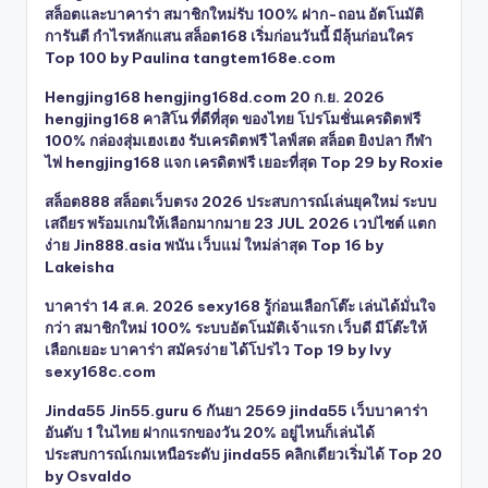
สล็อตและบาคาร่า สมาชิกใหม่รับ 100% ฝาก-ถอน อัตโนมัติ
การันตี กำไรหลักแสน สล็อต168 เริ่มก่อนวันนี้ มีลุ้นก่อนใคร
Top 100 by Paulina tangtem168e.com
Hengjing168 hengjing168d.com 20 ก.ย. 2026
hengjing168 คาสิโน ที่ดีที่สุด ของไทย โปรโมชั่นเครดิตฟรี
100% กล่องสุ่มเฮงเฮง รับเครดิตฟรี ไลฟ์สด สล็อต ยิงปลา กีฬา
ไพ่ hengjing168 แจก เครดิตฟรี เยอะที่สุด Top 29 by Roxie
สล็อต888 สล็อตเว็บตรง 2026 ประสบการณ์เล่นยุคใหม่ ระบบ
เสถียร พร้อมเกมให้เลือกมากมาย 23 JUL 2026 เวปไซต์ แตก
ง่าย Jin888.asia พนัน เว็บแม่ ใหม่ล่าสุด Top 16 by
Lakeisha
บาคาร่า 14 ส.ค. 2026 sexy168 รู้ก่อนเลือกโต๊ะ เล่นได้มั่นใจ
กว่า สมาชิกใหม่ 100% ระบบอัตโนมัติเจ้าแรก เว็บดี มีโต๊ะให้
เลือกเยอะ บาคาร่า สมัครง่าย ได้โปรไว Top 19 by Ivy
sexy168c.com
Jinda55 Jin55.guru 6 กันยา 2569 jinda55 เว็บบาคาร่า
อันดับ 1 ในไทย ฝากแรกของวัน 20% อยู่ไหนก็เล่นได้
ประสบการณ์เกมเหนือระดับ jinda55 คลิกเดียวเริ่มได้ Top 20
by Osvaldo