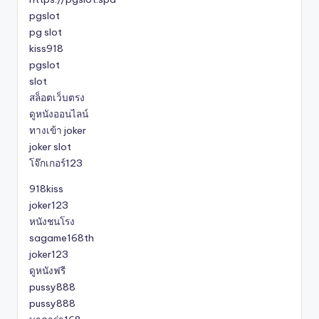
pgslot
pg slot
kiss918
pgslot
slot
สล็อตเว็บตรง
ดูหนังออนไลน์
ทางเข้า joker
joker slot
โจ๊กเกอร์123
918kiss
joker123
หนังชนโรง
sagame168th
joker123
ดูหนังฟรี
pussy888
pussy888