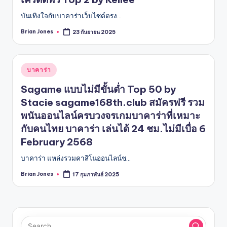
บันเทิงใจกับบาคาร่าเว็บไซต์ตรง…
Brian Jones
23 กันยายน 2025
Posted
by
Posted
บาคาร่า
in
Sagame แบบไม่มีขั้นต่ำ Top 50 by
Stacie sagame168th.club สมัครฟรี รวม
พนันออนไลน์ครบวงจรเกมบาคาร่าที่เหมาะ
กับคนไทย บาคาร่า เล่นได้ 24 ชม.ไม่มีเบื่อ 6
February 2568
บาคาร่า แหล่งรวมคาสิโนออนไลน์ช…
Brian Jones
17 กุมภาพันธ์ 2025
Posted
by