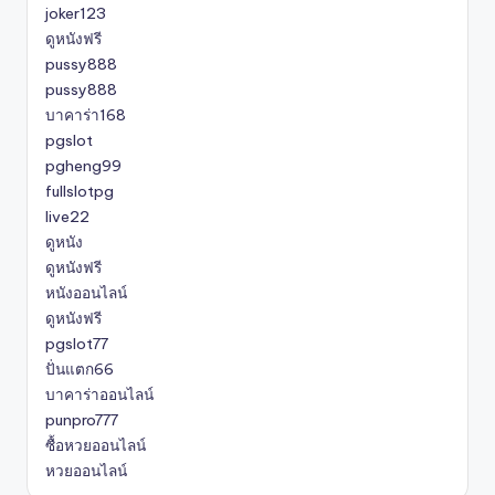
joker123
ดูหนังฟรี
pussy888
pussy888
บาคาร่า168
pgslot
pgheng99
fullslotpg
live22
ดูหนัง
ดูหนังฟรี
หนังออนไลน์
ดูหนังฟรี
pgslot77
ปั่นแตก66
บาคาร่าออนไลน์
punpro777
ซื้อหวยออนไลน์
หวยออนไลน์