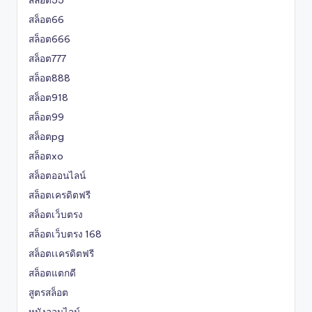
สล็อต66
สล็อต666
สล็อต777
สล็อต888
สล็อต918
สล็อต99
สล็อตpg
สล็อตxo
สล็อตออนไลน์
สล็อตเครดิตฟรี
สล็อตเว็บตรง
สล็อตเว็บตรง 168
สล็อตเเครดิตฟรี
สล็อตแตกดี
สูตรสล็อต
หนังออนไลน์