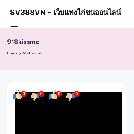
SV388VN - เว็บแทงไก่ชนออนไลน์
Skip
to
content
918kissme
Home
918kissme
0
0
0
0