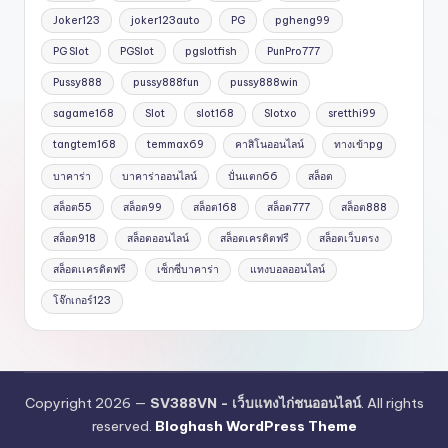
Joker123
joker123auto
PG
pgheng99
PG Slot
PGSlot
pgslotfish
PunPro777
Pussy888
pussy888fun
pussy888win
sagame168
Slot
slot168
Slotxo
sretthi99
tangtem168
temmax69
คาสิโนออนไลน์
ทางเข้าpg
บาคาร่า
บาคาร่าออนไลน์
ปั่นแตก66
สล็อต
สล็อต55
สล็อต99
สล็อต168
สล็อต777
สล็อต888
สล็อต918
สล็อตออนไลน์
สล็อตเครดิตฟรี
สล็อตเว็บตรง
สล็อตเเครดิตฟรี
เซ็กซี่บาคาร่า
แทงบอลออนไลน์
โจ๊กเกอร์123
Copyright 2026 —
SV388VN - เว็บแทงไก่ชนออนไลน์
. All rights
reserved.
Bloghash WordPress Theme