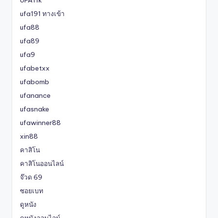
ufa191 ทางเข้า
ufa88
ufa89
ufa9
ufabetxx
ufabomb
ufanance
ufasnake
ufawinner88
xin88
คาสิโน
คาสิโนออนไลน์
จ๊วด 69
ซอยเบท
ดูหนัง
ดูหนังออนไลน์