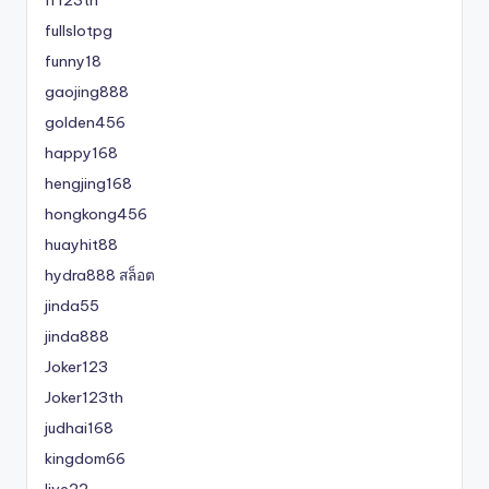
fullslotpg
funny18
gaojing888
golden456
happy168
hengjing168
hongkong456
huayhit88
hydra888 สล็อต
jinda55
jinda888
Joker123
Joker123th
judhai168
kingdom66
live22