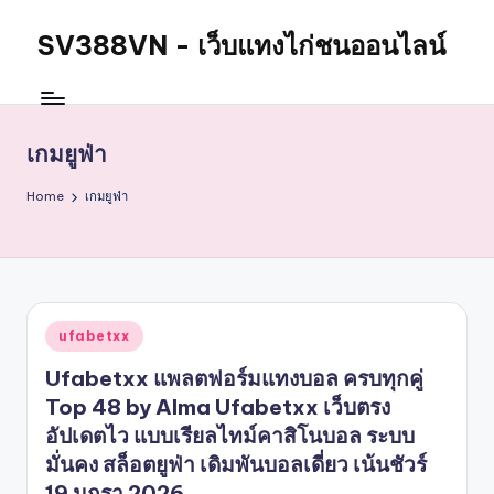
SV388VN - เว็บแทงไก่ชนออนไลน์
Skip
to
content
เกมยูฟ่า
Home
เกมยูฟ่า
Posted
ufabetxx
in
Ufabetxx แพลตฟอร์มแทงบอล ครบทุกคู่
Top 48 by Alma Ufabetxx เว็บตรง
อัปเดตไว แบบเรียลไทม์คาสิโนบอล ระบบ
มั่นคง สล็อตยูฟ่า เดิมพันบอลเดี่ยว เน้นชัวร์
19 มกรา 2026