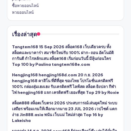
ซื้อหวยออนไลน์
หวยออนไลน์
เรื่องล่าสุด
Tangtem168 15 Sep 2026 สล็อต168 เว็บเดียวครบ ทั้ง
สล็อตและบาคาร่า สมาชิกใหม่รับ 100% ฝาก-ถอน อัตโนมัติ
การันตี กำไรหลักแสน สล็อต168 เริ่มก่อนวันนี้ มีลุ้นก่อนใคร
Top 100 by Paulina tangtem168e.com
Hengjing168 hengjing168d.com 20 ก.ย. 2026
hengjing168 คาสิโน ที่ดีที่สุด ของไทย โปรโมชั่นเครดิตฟรี
100% กล่องสุ่มเฮงเฮง รับเครดิตฟรี ไลฟ์สด สล็อต ยิงปลา กีฬา
ไพ่ hengjing168 แจก เครดิตฟรี เยอะที่สุด Top 29 by Roxie
สล็อต888 สล็อตเว็บตรง 2026 ประสบการณ์เล่นยุคใหม่ ระบบ
เสถียร พร้อมเกมให้เลือกมากมาย 23 JUL 2026 เวปไซต์ แตก
ง่าย Jin888.asia พนัน เว็บแม่ ใหม่ล่าสุด Top 16 by
Lakeisha
บาคาร่า 14 ส.ค. 2026 sexy168 รู้ก่อนเลือกโต๊ะ เล่นได้มั่นใจ