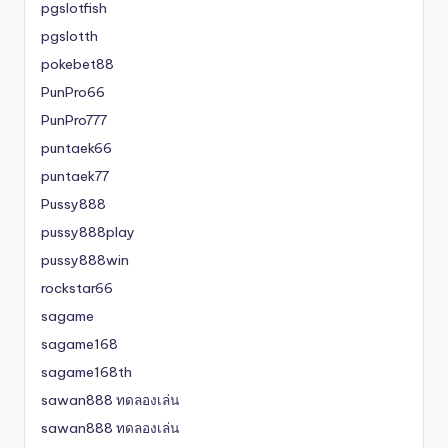
pgslotfish
pgslotth
pokebet88
PunPro66
PunPro777
puntaek66
puntaek77
Pussy888
pussy888play
pussy888win
rockstar66
sagame
sagame168
sagame168th
sawan888 ทดลองเล่น
sawan888 ทดลองเล่น