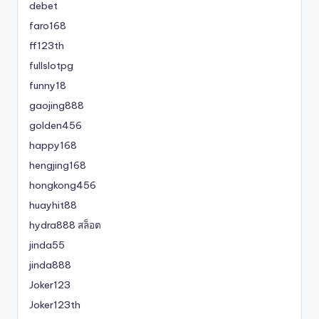
debet
faro168
ff123th
fullslotpg
funny18
gaojing888
golden456
happy168
hengjing168
hongkong456
huayhit88
hydra888 สล็อต
jinda55
jinda888
Joker123
Joker123th