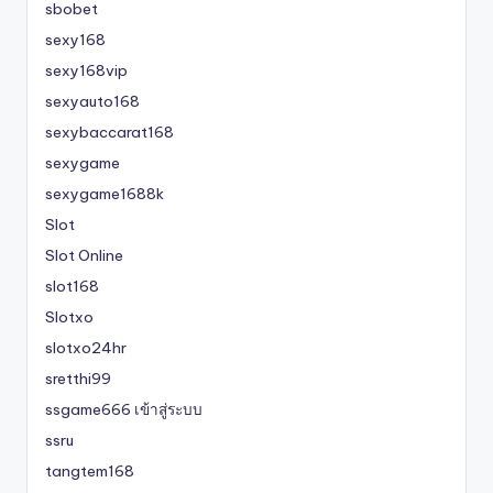
sbobet
sexy168
sexy168vip
sexyauto168
sexybaccarat168
sexygame
sexygame1688k
Slot
Slot Online
slot168
Slotxo
slotxo24hr
sretthi99
ssgame666 เข้าสู่ระบบ
ssru
tangtem168