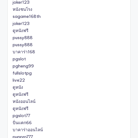
joker123
หนังชนโรง
sagame168th
joker123
ดูหนังฟรี
pussy888
pussy888
บาคาร่า168
pgslot
pgheng99
fullslotpg
live22
ดูหนัง
ดูหนังฟรี
หนังออนไลน์
ดูหนังฟรี
pgslot77
ปั่นแตก66
บาคาร่าออนไลน์
punpro777