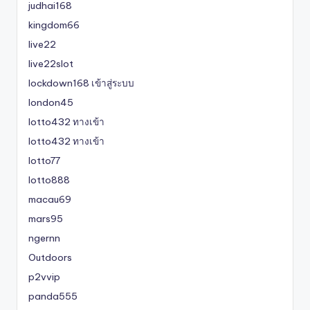
judhai168
kingdom66
live22
live22slot
lockdown168 เข้าสู่ระบบ
london45
lotto432 ทางเข้า
lotto432 ทางเข้า
lotto77
lotto888
macau69
mars95
ngernn
Outdoors
p2vvip
panda555