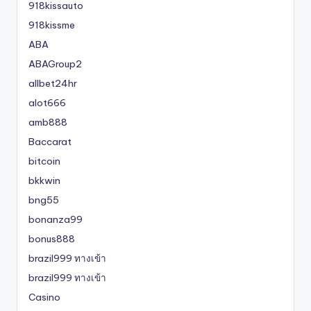
918kissauto
918kissme
ABA
ABAGroup2
allbet24hr
alot666
amb888
Baccarat
bitcoin
bkkwin
bng55
bonanza99
bonus888
brazil999 ทางเข้า
brazil999 ทางเข้า
Casino