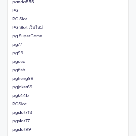
panda555
PG
PG Slot
PG Slot เว็บใหม่
pg SuperGame
pg77
pg99
pgceo
pgfish
pgheng99
pgjoker69
pgk44b
PGSlot
pgslot718
pgslot77
pgslot99