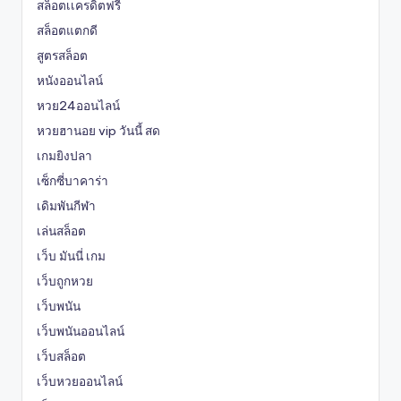
สล็อตเเครดิตฟรี
สล็อตแตกดี
สูตรสล็อต
หนังออนไลน์
หวย24ออนไลน์
หวยฮานอย vip วันนี้ สด
เกมยิงปลา
เซ็กซี่บาคาร่า
เดิมพันกีฬา
เล่นสล็อต
เว็บ มันนี่ เกม
เว็บถูกหวย
เว็บพนัน
เว็บพนันออนไลน์
เว็บสล็อต
เว็บหวยออนไลน์