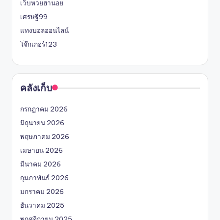
เว็บหวยฮานอย
เศรษฐี99
แทงบอลออนไลน์
โจ๊กเกอร์123
คลังเก็บ
กรกฎาคม 2026
มิถุนายน 2026
พฤษภาคม 2026
เมษายน 2026
มีนาคม 2026
กุมภาพันธ์ 2026
มกราคม 2026
ธันวาคม 2025
พฤศจิกายน 2025