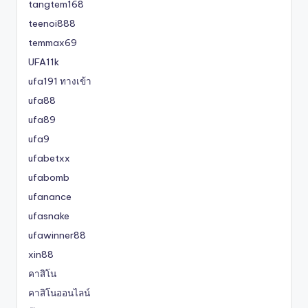
tangtem168
teenoi888
temmax69
UFA11k
ufa191 ทางเข้า
ufa88
ufa89
ufa9
ufabetxx
ufabomb
ufanance
ufasnake
ufawinner88
xin88
คาสิโน
คาสิโนออนไลน์