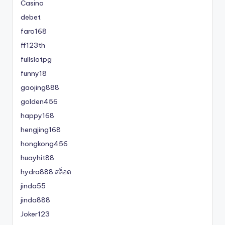
Casino
debet
faro168
ff123th
fullslotpg
funny18
gaojing888
golden456
happy168
hengjing168
hongkong456
huayhit88
hydra888 สล็อต
jinda55
jinda888
Joker123