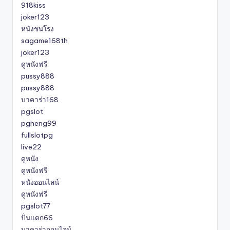
918kiss
joker123
หนังชนโรง
sagame168th
joker123
ดูหนังฟรี
pussy888
pussy888
บาคาร่า168
pgslot
pgheng99
fullslotpg
live22
ดูหนัง
ดูหนังฟรี
หนังออนไลน์
ดูหนังฟรี
pgslot77
ปั่นแตก66
บาคาร่าออนไลน์