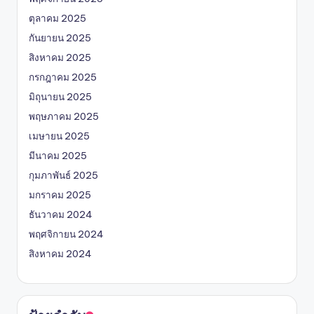
ตุลาคม 2025
กันยายน 2025
สิงหาคม 2025
กรกฎาคม 2025
มิถุนายน 2025
พฤษภาคม 2025
เมษายน 2025
มีนาคม 2025
กุมภาพันธ์ 2025
มกราคม 2025
ธันวาคม 2024
พฤศจิกายน 2024
สิงหาคม 2024