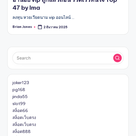
47 by Ima
ลงทุน หวยเวียดนาม vip ออนไลน์ …
Brian Jones
2 ธันวาคม 2025
Posted
by
joker123
pg168
jinda55
slot99
สล็อต66
สล็อตเว็บตรง
สล็อตเว็บตรง
สล็อต888