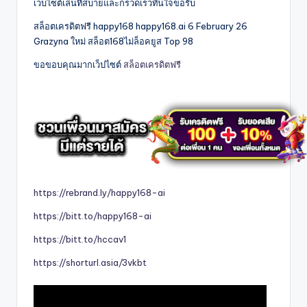
เว็บไซต์เล่นที่สบายและก็รวดเร็วทันใจขอรับ
สล็อตเครดิตฟรี happy168 happy168.ai 6 February 26
Grazyna ใหม่ สล็อต168ไม่ล็อคยูส Top 98
ขอขอบคุณมากเว็ปไซต์
สล็อตเครดิตฟรี
https://rebrand.ly/happy168-ai
https://bitt.to/happy168-ai
https://bitt.to/hccav1
https://shorturl.asia/3vkbt