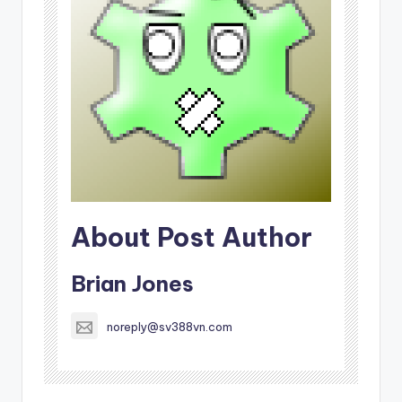
About Post Author
Brian Jones
noreply@sv388vn.com