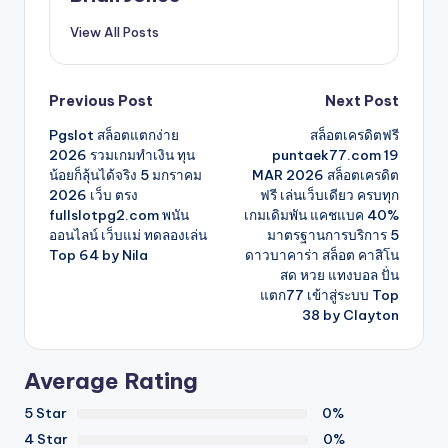
View All Posts
Post
Previous Post
Next Post
Pgslot สล็อตแตกง่าย
สล็อตเครดิตฟรี
navigation
2026 รวมเกมทำเงิน ทุน
puntaek77.com 19
น้อยก็ลุ้นได้จริง 5 มกราคม
MAR 2026 สล็อตเครดิต
2026 เว็บ ตรง
ฟรี เล่นเว็บเดียว ครบทุก
fullslotpg2.com พนัน
เกมเดิมพัน แคชแบค 40%
ออนไลน์ เว็บแม่ ทดลองเล่น
มาตรฐานการบริการ 5
Top 64 by Nila
ดาวบาคาร่า สล็อต คาสิโน
สด หวย แทงบอล ปั่น
แตก77 เข้าสู่ระบบ Top
38 by Clayton
Average Rating
5 Star
0%
4 Star
0%