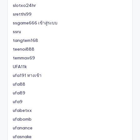
slotxo24hr
sretthi99
ssgame666 เข้าสู่ระบบ
ssru
tangtem168
teenoi888
temmax69
UFA11k
ufa191 ทางเข้า
ufa88
ufa89
ufa9
ufabetxx
ufabomb
ufanance
ufasnake