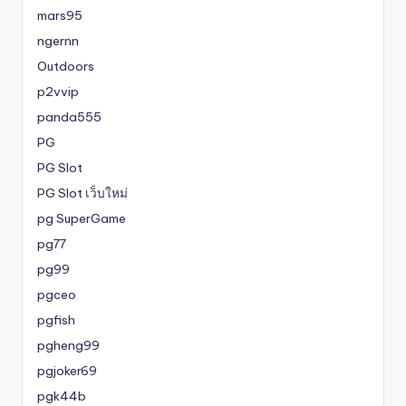
mars95
ngernn
Outdoors
p2vvip
panda555
PG
PG Slot
PG Slot เว็บใหม่
pg SuperGame
pg77
pg99
pgceo
pgfish
pgheng99
pgjoker69
pgk44b