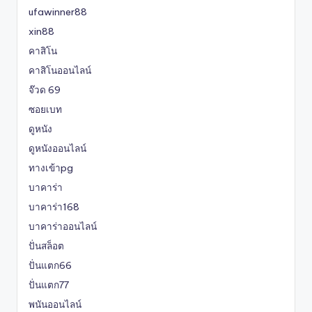
ufawinner88
xin88
คาสิโน
คาสิโนออนไลน์
จ๊วด 69
ซอยเบท
ดูหนัง
ดูหนังออนไลน์
ทางเข้าpg
บาคาร่า
บาคาร่า168
บาคาร่าออนไลน์
ปั่นสล็อต
ปั่นแตก66
ปั่นแตก77
พนันออนไลน์