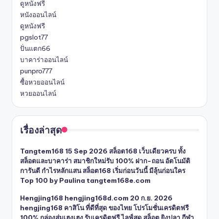
ดูหนังฟรี
หนังออนไลน์
ดูหนังฟรี
pgslot77
ปั่นแตก66
บาคาร่าออนไลน์
punpro777
ซื้อหวยออนไลน์
หวยออนไลน์
เรื่องล่าสุด
Tangtem168 15 Sep 2026 สล็อต168 เว็บเดียวครบ ทั้ง
สล็อตและบาคาร่า สมาชิกใหม่รับ 100% ฝาก-ถอน อัตโนมัติ
การันตี กำไรหลักแสน สล็อต168 เริ่มก่อนวันนี้ มีลุ้นก่อนใคร
Top 100 by Paulina tangtem168e.com
Hengjing168 hengjing168d.com 20 ก.ย. 2026
hengjing168 คาสิโน ที่ดีที่สุด ของไทย โปรโมชั่นเครดิตฟรี
100% กล่องสุ่มเฮงเฮง รับเครดิตฟรี ไลฟ์สด สล็อต ยิงปลา กีฬา