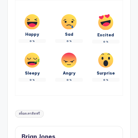
Happy
Sad
Excited
0
%
0
%
0
%
Sleepy
Angry
Surprise
0
%
0
%
0
%
Tags:
สล็อตเครดิตฟรี
Brian Jones