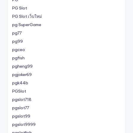
PG Slot
PG Slot เว็บใหม่
pg SuperGame
pg77
pg99
pgceo
pgfish
pgheng99
pgjoker69
pgk44b
PGSlot
pgslot718
pgslot77
pgslot99
pgslot9999
pgslotfish