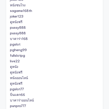
หนังชนโรง
sagame168th
joker123
ดูหนังฟรี
pussy888
pussy888
บาคาร่า168
pgslot
pgheng99
fullslotpg
live22
ดูหนัง
ดูหนังฟรี
หนังออนไลน์
ดูหนังฟรี
pgslot77
ปั่นแตก66
บาคาร่าออนไลน์
punpro777