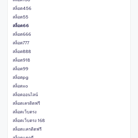
สล็อต456
สล็อต55
สล็อต66
สล็อต666
สล็อต777
สล็อต888
สล็อต918
สล็อต99
สล็อตpg
สล็อตxo
สล็อตออนไลน์
สล็อตเครดิตฟรี
สล็อตเว็บตรง
สล็อตเว็บตรง 168
สล็อตเเครดิตฟรี
สล็อตแตกดี