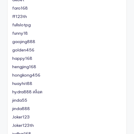
faro168
ff123th
fullslotpg
funny18
gaojing888
golden456
happy168
hengjing168
hongkong456
huayhit88
hydra888 สล็อต
jinda55
jinda888
Joker123
Joker123th
judhai168