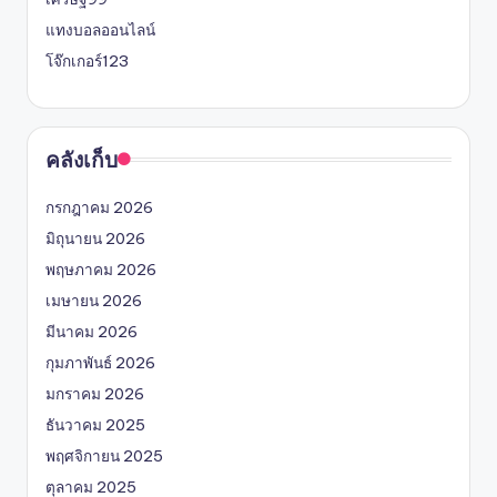
แทงบอลออนไลน์
โจ๊กเกอร์123
คลังเก็บ
กรกฎาคม 2026
มิถุนายน 2026
พฤษภาคม 2026
เมษายน 2026
มีนาคม 2026
กุมภาพันธ์ 2026
มกราคม 2026
ธันวาคม 2025
พฤศจิกายน 2025
ตุลาคม 2025