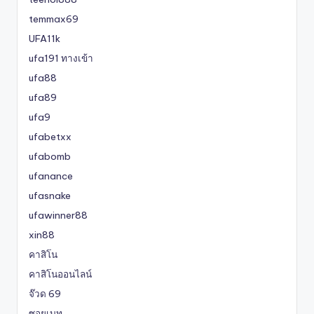
temmax69
UFA11k
ufa191 ทางเข้า
ufa88
ufa89
ufa9
ufabetxx
ufabomb
ufanance
ufasnake
ufawinner88
xin88
คาสิโน
คาสิโนออนไลน์
จ๊วด 69
ซอยเบท