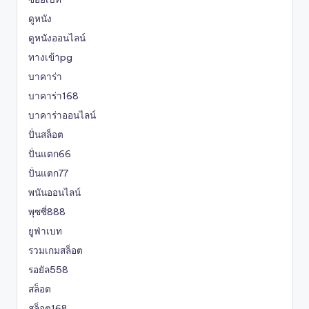
ดูหนัง
ดูหนังออนไลน์
ทางเข้าpg
บาคาร่า
บาคาร่า168
บาคาร่าออนไลน์
ปั่นสล็อต
ปั่นแตก66
ปั่นแตก77
พนันออนไลน์
พุซซี่888
ยูฟ่าเบท
รวมเกมสล็อต
รอยัล558
สล็อต
สล็อต168