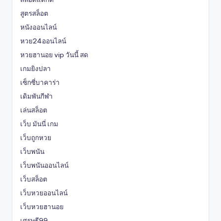
สูตรสล็อต
หนังออนไลน์
หวย24ออนไลน์
หวยฮานอย vip วันนี้ สด
เกมยิงปลา
เซ็กซี่บาคาร่า
เดิมพันกีฬา
เล่นสล็อต
เว็บ มันนี่ เกม
เว็บถูกหวย
เว็บพนัน
เว็บพนันออนไลน์
เว็บสล็อต
เว็บหวยออนไลน์
เว็บหวยฮานอย
เศรษฐี99