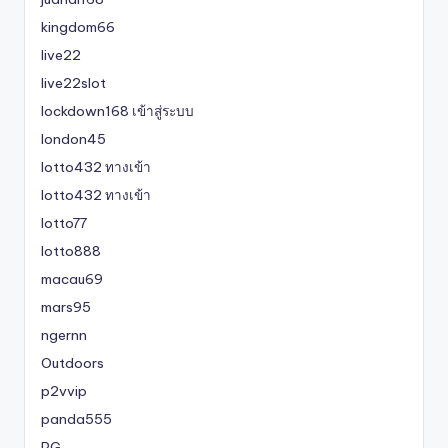
kingdom66
live22
live22slot
lockdown168 เข้าสู่ระบบ
london45
lotto432 ทางเข้า
lotto432 ทางเข้า
lotto77
lotto888
macau69
mars95
ngernn
Outdoors
p2vvip
panda555
PG