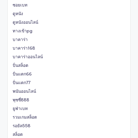
ซอยเบท
ดูหนัง
ดูหนังออนไลน์
ทางเข้าpg
บาคาร่า
บาคาร่า168
บาคาร่าออนไลน์
ปั่นสล็อต
ปั่นแตก66
ปั่นแตก77
พนันออนไลน์
พุซซี่888
ยูฟ่าเบท
รวมเกมสล็อต
รอยัล558
สล็อต