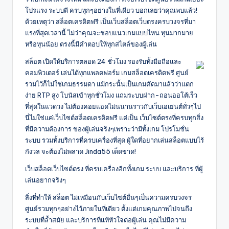
โปรแรง ระบบดี ครบทุกๆอย่างในที่เดียว บอกเลยว่าคุณพบแล้ว!
ด้วยเหตุว่า สล็อตเครดิตฟรี เป็นเว็บสล็อตเว็บตรงครบวงจรที่มา
แรงที่สุดเวลานี้ ไม่ว่าคุณจะชอบแนวเกมแบบไหน ทุนมากมาย
หรือทุนน้อย ตรงนี้มีคำตอบให้ทุกสไตล์ของผู้เล่น
สล็อต เปิดให้บริการตลอด 24 ชั่วโมง รองรับทั้งมือถือและ
คอมพิวเตอร์ เล่นได้ทุกแพลตฟอร์ม เกมสล็อตเครดิตฟรี ศูนย์
รวมไว้ก็ไม่ใช่เกมธรรมดา แม้กระนั้นเป็นเกมคัดมาแล้วว่าแตก
ง่าย RTP สูง โบนัสเข้าทุกชั่วโมง แถมระบบฝาก-ถอนออโต้เร็ว
ที่สุดในแวดวง ไม่ต้องคอยแอดไม่นนานราวกับเว็บเอเย่นต์ทั่วๆไป
นี่ไม่ใช่แค่เว็บไซต์สล็อตเครดิตฟรี แต่เป็น เว็บไซต์ตรงที่ครบทุกสิ่ง
ที่มีความต้องการ ของผู้เล่นจริงๆเพราะว่ามีทั้งเกม โปรโมชั่น
ระบบ รวมทั้งบริการที่ครบเครื่องที่สุด ผู้ใดที่อยากเล่นสล็อตแบบไร้
กังวล จะต้องไม่พลาด Jinda55 เด็ดขาด!
เว็บสล็อตเว็บไซต์ตรง ที่ครบเครื่องอีกทั้งเกม ระบบ และบริการ ที่ผู้
เล่นอยากจริงๆ
สิ่งที่ทำให้ สล็อต ไม่เหมือนกับเว็บไซต์อื่นๆเป็นความครบวงจร
ศูนย์รวมทุกๆอย่างไว้ภายในที่เดียว ตั้งแต่เกมคุณภาพไปจนถึง
ระบบที่ล้ำสมัย และบริการที่แท้หัวใจต่อผู้เล่น คุณไม่มีความ