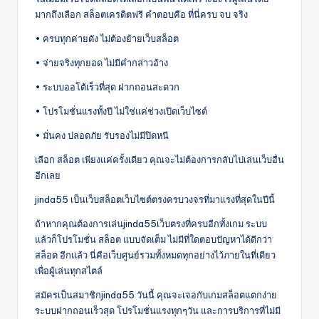
มากถึงเลือก สล็อตเครดิตฟรี คำตอบคือ ที่นี่ครบ จบ จริง
• ครบทุกค่ายดัง ไม่ต้องย้ายเว็บสล็อต
• จ่ายจริงทุกยอด ไม่มีคำกล่าวอ้าง
• ระบบออโต้เร็วที่สุด ฝากถอนสะดวก
• โปรโมชั่นแรงทั้งปี ไม่ใช่แค่ช่วงเปิดเว็บไซต์
• มั่นคง ปลอดภัย รับรองไม่มีปิดหนี
เลือก สล็อต เพียงแค่ครั้งเดียว คุณจะไม่ต้องการกลับไปเล่นเว็บอื่น
อีกเลย
jinda55 เป็นเว็บสล็อตเว็บไซต์ตรงครบวงจรที่มาแรงที่สุดในปีนี้
ถ้าหากคุณต้องการเล่นjinda55เว็บตรงที่ครบอีกทั้งเกม ระบบ
แล้วก็โปรโมชั่น สล็อต แบบจัดเต็ม ไม่มีที่ใดตอบปัญหาได้ดีกว่า
สล็อต อีกแล้ว นี่คือเว็บศูนย์รวมทั้งหมดทุกอย่างไว้ภายในที่เดียว
เพื่อผู้เล่นทุกสไตล์
สมัครเป็นสมาชิกjinda55 วันนี้ คุณจะเจอกับเกมสล็อตแตกง่าย
ระบบฝากถอนเร็วสุด โปรโมชั่นแรงทุกๆวัน และการบริการที่ไม่มี