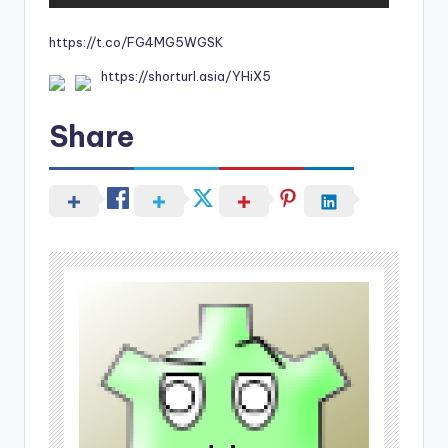
https://t.co/FG4MG5WGSK
https://shorturl.asia/YHiX5
Share