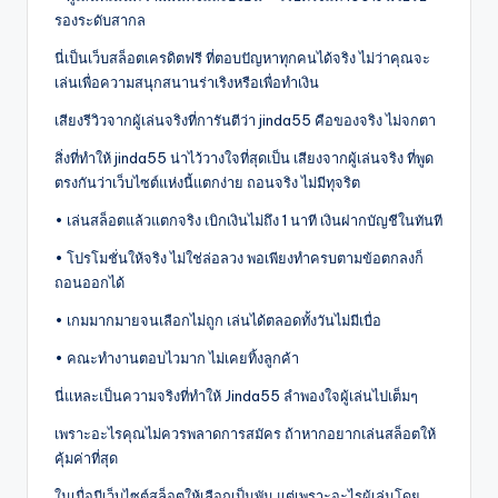
รองระดับสากล
นี่เป็นเว็บสล็อตเครดิตฟรี ที่ตอบปัญหาทุกคนได้จริง ไม่ว่าคุณจะ
เล่นเพื่อความสนุกสนานร่าเริงหรือเพื่อทำเงิน
เสียงรีวิวจากผู้เล่นจริงที่การันตีว่า jinda55 คือของจริง ไม่จกตา
สิ่งที่ทำให้ jinda55 น่าไว้วางใจที่สุดเป็น เสียงจากผู้เล่นจริง ที่พูด
ตรงกันว่าเว็บไซต์แห่งนี้แตกง่าย ถอนจริง ไม่มีทุจริต
• เล่นสล็อตแล้วแตกจริง เบิกเงินไม่ถึง 1 นาที เงินฝากบัญชีในทันที
• โปรโมชั่นให้จริง ไม่ใช่ล่อลวง พอเพียงทำครบตามข้อตกลงก็
ถอนออกได้
• เกมมากมายจนเลือกไม่ถูก เล่นได้ตลอดทั้งวันไม่มีเบื่อ
• คณะทำงานตอบไวมาก ไม่เคยทิ้งลูกค้า
นี่แหละเป็นความจริงที่ทำให้ Jinda55 ลำพองใจผู้เล่นไปเต็มๆ
เพราะอะไรคุณไม่ควรพลาดการสมัคร ถ้าหากอยากเล่นสล็อตให้
คุ้มค่าที่สุด
ในเมื่อมีเว็บไซต์สล็อตให้เลือกเป็นพัน แต่เพราะอะไรผู้เล่นโดย