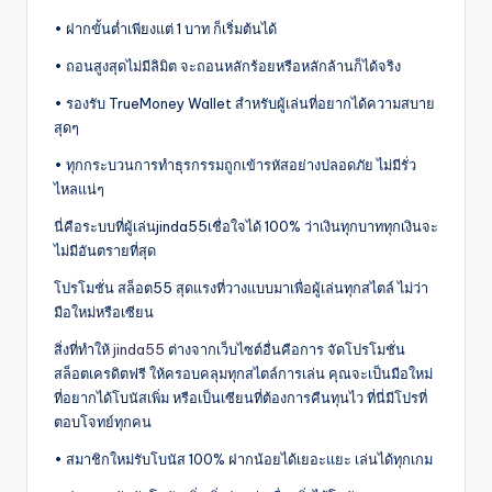
• ฝากขั้นต่ำเพียงแต่ 1 บาท ก็เริ่มต้นได้
• ถอนสูงสุดไม่มีลิมิต จะถอนหลักร้อยหรือหลักล้านก็ได้จริง
• รองรับ TrueMoney Wallet สำหรับผู้เล่นที่อยากได้ความสบาย
สุดๆ
• ทุกกระบวนการทำธุรกรรมถูกเข้ารหัสอย่างปลอดภัย ไม่มีรั่ว
ไหลแน่ๆ
นี่คือระบบที่ผู้เล่นjinda55เชื่อใจได้ 100% ว่าเงินทุกบาททุกเงินจะ
ไม่มีอันตรายที่สุด
โปรโมชั่น สล็อต55 สุดแรงที่วางแบบมาเพื่อผู้เล่นทุกสไตล์ ไม่ว่า
มือใหม่หรือเซียน
สิ่งที่ทำให้
jinda55
ต่างจากเว็บไซต์อื่นคือการ จัดโปรโมชั่น
สล็อตเครดิตฟรี ให้ครอบคลุมทุกสไตล์การเล่น คุณจะเป็นมือใหม่
ที่อยากได้โบนัสเพิ่ม หรือเป็นเซียนที่ต้องการคืนทุนไว ที่นี่มีโปรที่
ตอบโจทย์ทุกคน
• สมาชิกใหม่รับโบนัส 100% ฝากน้อยได้เยอะแยะ เล่นได้ทุกเกม