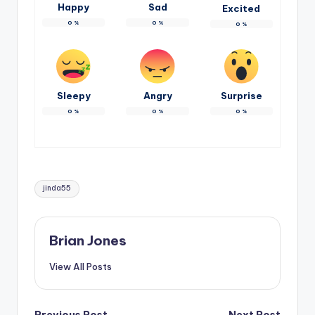
Happy
Sad
Excited
0
%
0
%
0
%
Sleepy
Angry
Surprise
0
%
0
%
0
%
Tags:
jinda55
Brian Jones
View All Posts
Previous Post
Next Post