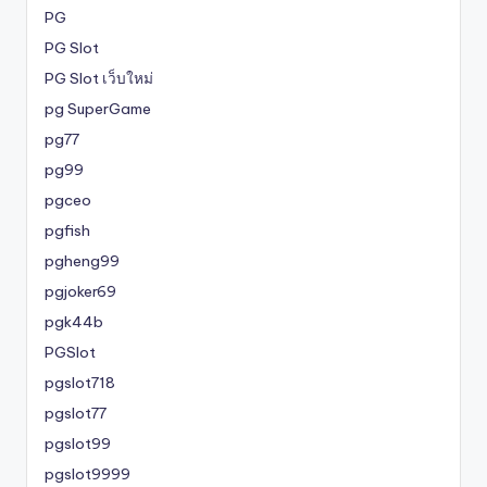
PG
PG Slot
PG Slot เว็บใหม่
pg SuperGame
pg77
pg99
pgceo
pgfish
pgheng99
pgjoker69
pgk44b
PGSlot
pgslot718
pgslot77
pgslot99
pgslot9999