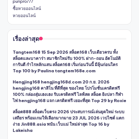
punpro777
ซื้อหวยออนไลน์
หวยออนไลน์
เรื่องล่าสุด
Tangtem168 15 Sep 2026 สล็อต168 เว็บเดียวครบ ทั้ง
สล็อตและบาคาร่า สมาชิกใหม่รับ 100% ฝาก-ถอน อัตโนมัติ
การันตี กำไรหลักแสน สล็อต168 เริ่มก่อนวันนี้ มีลุ้นก่อนใคร
Top 100 by Paulina tangtem168e.com
Hengjing168 hengjing168d.com 20 ก.ย. 2026
hengjing168 คาสิโน ที่ดีที่สุด ของไทย โปรโมชั่นเครดิตฟรี
100% กล่องสุ่มเฮงเฮง รับเครดิตฟรี ไลฟ์สด สล็อต ยิงปลา กีฬา
ไพ่ hengjing168 แจก เครดิตฟรี เยอะที่สุด Top 29 by Roxie
สล็อต888 สล็อตเว็บตรง 2026 ประสบการณ์เล่นยุคใหม่ ระบบ
เสถียร พร้อมเกมให้เลือกมากมาย 23 JUL 2026 เวปไซต์ แตก
ง่าย Jin888.asia พนัน เว็บแม่ ใหม่ล่าสุด Top 16 by
Lakeisha