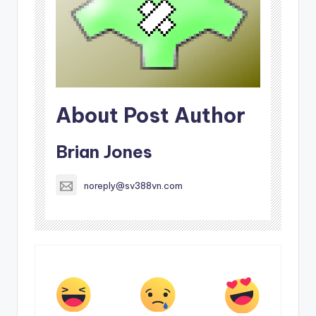
About Post Author
Brian Jones
noreply@sv388vn.com