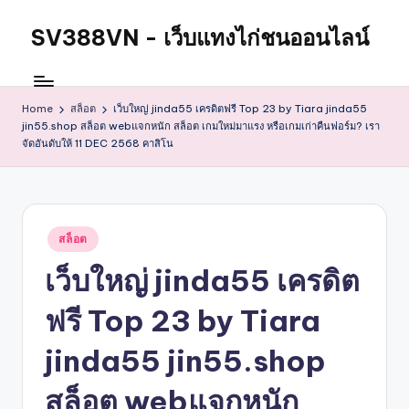
SV388VN - เว็บแทงไก่ชนออนไลน์
Skip
to
content
Home
สล็อต
เว็บใหญ่ jinda55 เครดิตฟรี Top 23 by Tiara jinda55
jin55.shop สล็อต webแจกหนัก สล็อต เกมใหม่มาแรง หรือเกมเก่าคืนฟอร์ม? เรา
จัดอันดับให้ 11 DEC 2568 คาสิโน
Posted
สล็อต
in
เว็บใหญ่ jinda55 เครดิต
ฟรี Top 23 by Tiara
jinda55 jin55.shop
สล็อต webแจกหนัก