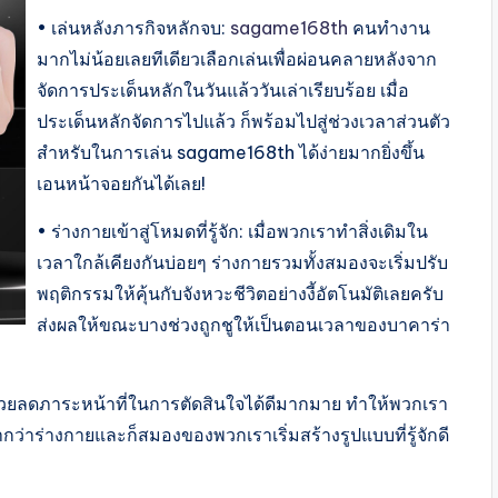
• เล่นหลังภารกิจหลักจบ:
sagame168th
คนทำงาน
มากไม่น้อยเลยทีเดียวเลือกเล่นเพื่อผ่อนคลายหลังจาก
จัดการประเด็นหลักในวันแล้ววันเล่าเรียบร้อย เมื่อ
ประเด็นหลักจัดการไปแล้ว ก็พร้อมไปสู่ช่วงเวลาส่วนตัว
สำหรับในการเล่น sagame168th ได้ง่ายมากยิ่งขึ้น
เอนหน้าจอยกันได้เลย!
• ร่างกายเข้าสู่โหมดที่รู้จัก: เมื่อพวกเราทำสิ่งเดิมใน
เวลาใกล้เคียงกันบ่อยๆ ร่างกายรวมทั้งสมองจะเริ่มปรับ
พฤติกรรมให้คุ้นกับจังหวะชีวิตอย่างงี้อัตโนมัติเลยครับ
ส่งผลให้ขณะบางช่วงถูกชูให้เป็นตอนเวลาของบาคาร่า
วยลดภาระหน้าที่ในการตัดสินใจได้ดีมากมาย ทำให้พวกเรา
ากว่าร่างกายและก็สมองของพวกเราเริ่มสร้างรูปแบบที่รู้จักดี