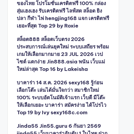
ของไทย โปรโมชั่นเครดิตฟรี 100% กล่อง
สุ่มเฮงเฮง รับเครดิตฟรี ไลฟ์สด สล็อต ยิง
ปลา กีฬา ไพ่ hengjing168 แจก เครดิตฟรี
เยอะที่สุด Top 29 by Roxie
สล็อต888 สล็อตเว็บตรง 2026
ประสบการณ์เล่นยุคใหม่ ระบบเสถียร พร้อม
เกมให้เลือกมากมาย 23 JUL 2026 เวป
ไซต์ แตกง่าย Jin888.asia พนัน เว็บแม่
ใหม่ล่าสุด Top 16 by Lakeisha
บาคาร่า 14 ส.ค. 2026 sexy168 รู้ก่อน
เลือกโต๊ะ เล่นได้มั่นใจกว่า สมาชิกใหม่
100% ระบบอัตโนมัติเจ้าแรก เว็บดี มีโต๊ะ
ให้เลือกเยอะ บาคาร่า สมัครง่าย ได้โปรไว
Top 19 by Ivy sexy168c.com
Jinda55 Jin55.guru 6 กันยา 2569
jinda55 เว็บบาคาร่าอันดับ 1 ในไทย ฝาก