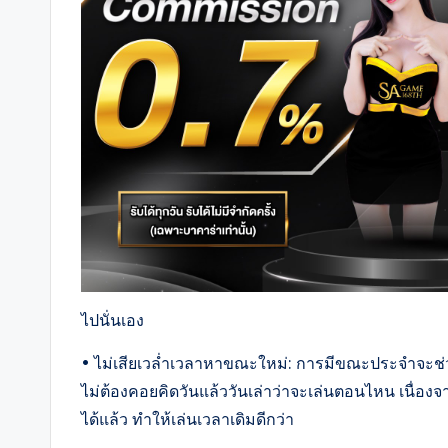
ไปนั่นเอง
• ไม่เสียเวล่ำเวลาหาขณะใหม่: การมีขณะประจำจะช่
ไม่ต้องคอยคิดวันแล้ววันเล่าว่าจะเล่นตอนไหน เนื่องจ
ได้แล้ว ทำให้เล่นเวลาเดิมดีกว่า