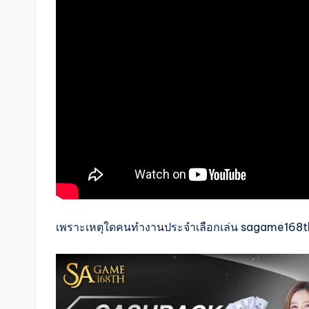
เพราะเหตุใดคนทำงานประจำเลือกเล่น sagame168th