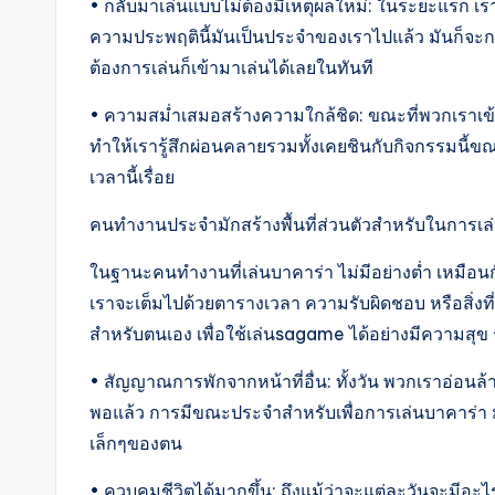
• กลับมาเล่นแบบไม่ต้องมีเหตุผลใหม่: ในระยะแรก เราบา
ความประพฤตินี้มันเป็นประจำของเราไปแล้ว มันก็จะก
ต้องการเล่นก็เข้ามาเล่นได้เลยในทันที
• ความสม่ำเสมอสร้างความใกล้ชิด: ขณะที่พวกเราเข
ทำให้เรารู้สึกผ่อนคลายรวมทั้งเคยชินกับกิจกรรมนี้ขณ
เวลานี้เรื่อย
คนทำงานประจำมักสร้างพื้นที่ส่วนตัวสำหรับในการเล่น
ในฐานะคนทำงานที่เล่นบาคาร่า ไม่มีอย่างต่ำ เหมือ
เราจะเต็มไปด้วยตารางเวลา ความรับผิดชอบ หรือสิ่งที่จ
สำหรับตนเอง เพื่อใช้เล่นsagame ได้อย่างมีความสุข ร
• สัญญาณการพักจากหน้าที่อื่น: ทั้งวัน พวกเราอ่อน
พอแล้ว การมีขณะประจำสำหรับเพื่อการเล่นบาคาร่า ม
เล็กๆของตน
• ควบคุมชีวิตได้มากขึ้น: ถึงแม้ว่าจะแต่ละวันจะมีอะ