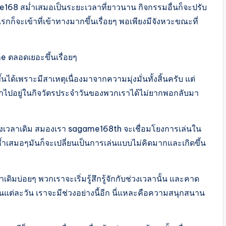
game168 สม่ำเสมอเป็นระยะเวลาที่ยาวนาน กิจกรรมอื่นก็จะปรับ
ก็จะเข้าที่เข้าทางมากขึ้นเรื่อยๆ พอเพียงมีจังหวะขณะที่
e ตลอดเยอะขึ้นเรื่อยๆ
ด้เพราะมีสาเหตุเนื่องมาจากความมุ่งมั่นทั้งสิ้นครับ แต่
เข้าไปอยู่ในกิจวัตรประจำวันของพวกเราได้ไม่ยากพอกลับมา
ช่วงเวลาเดิม สมองเรา sagame168th จะเชื่อมโยงการเล่นใน
ซ้ำเสมอๆมันก็จะเปลี่ยนเป็นการเล่นแบบไม่คิดมากและเกิดขึ้น
ิมบ่อยๆ พวกเราจะเริ่มรู้สึกรู้จักกับช่วงเวลานั้น และคาด
แต่ละวัน เราจะมีช่วงอย่างนี้อีก นี่แหละคือความสนุกสนาน