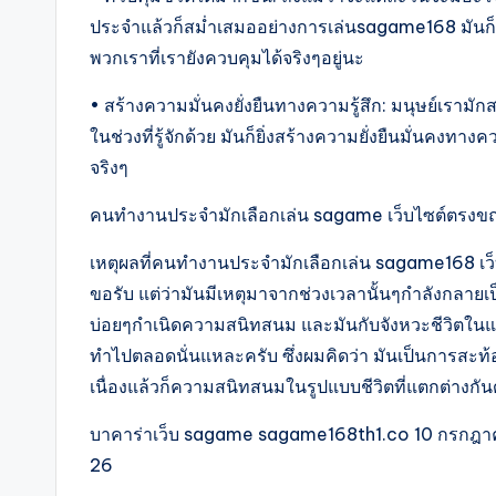
ประจำแล้วก็สม่ำเสมออย่างการเล่นsagame168 มันก็ทำ
พวกเราที่เรายังควบคุมได้จริงๆอยู่นะ
• สร้างความมั่นคงยั่งยืนทางความรู้สึก: มนุษย์เรามักสบ
ในช่วงที่รู้จักด้วย มันก็ยิ่งสร้างความยั่งยืนมั่นค
จริงๆ
คนทำงานประจำมักเลือกเล่น sagame เว็บไซต์ตรงขณะท
เหตุผลที่คนทำงานประจำมักเลือกเล่น sagame168 เว็บตรง
ขอรับ แต่ว่ามันมีเหตุมาจากช่วงเวลานั้นๆกำลังกลายเป
บ่อยๆกำเนิดความสนิทสนม และมันกับจังหวะชีวิตในแต่ละ
ทำไปตลอดนั่นแหละครับ ซึ่งผมคิดว่า มันเป็นการสะ
เนื่องแล้วก็ความสนิทสนมในรูปแบบชีวิตที่แตกต่างกัน
บาคาร่าเว็บ sagame sagame168th1.co 10 กรกฎาคม
26