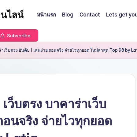
นไลน์
หน้าแรก
Blog
Contact
Lets get you
Subscribe
่าเว็บตรง อันดับ 1 เล่นง่าย ถอนจริง จ่ายไวทุกยอด ใหม่ล่าสุด Top 98 b
เว็บตรง บาคาร่าเว็บ
 ถอนจริง จ่ายไวทุกยอด