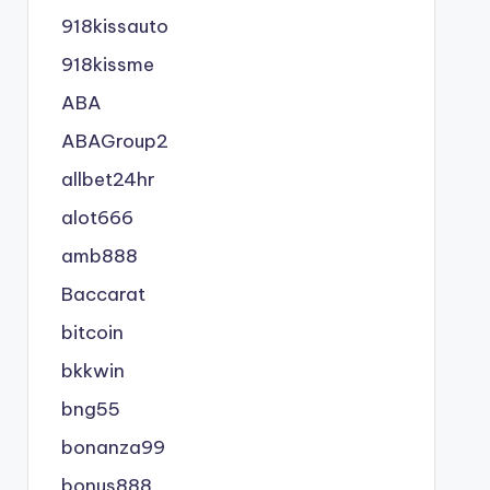
918kissauto
918kissme
ABA
ABAGroup2
allbet24hr
alot666
amb888
Baccarat
bitcoin
bkkwin
bng55
bonanza99
bonus888