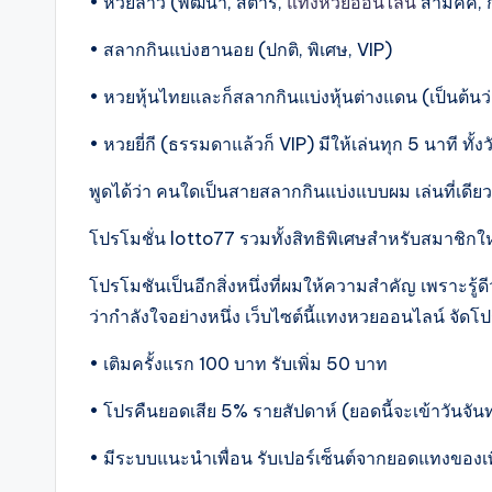
• หวยลาว (พัฒนา, สตาร์,
แทงหวยออนไลน์
สามัคคี,
• สลากกินแบ่งฮานอย (ปกติ, พิเศษ, VIP)
• หวยหุ้นไทยและก็สลากกินแบ่งหุ้นต่างแดน (เป็นต้นว่า 
• หวยยี่กี (ธรรมดาแล้วก็ VIP) มีให้เล่นทุก 5 นาที ทั้งว
พูดได้ว่า คนใดเป็นสายสลากกินแบ่งแบบผม เล่นที่เดี
โปรโมชั่น lotto77 รวมทั้งสิทธิพิเศษสำหรับสมาชิกใหม่
โปรโมชันเป็นอีกสิ่งหนึ่งที่ผมให้ความสำคัญ เพราะรู้ดี
ว่ากำลังใจอย่างหนึ่ง เว็บไซต์นี้แทงหวยออนไลน์ จัดโ
• เติมครั้งแรก 100 บาท รับเพิ่ม 50 บาท
• โปรคืนยอดเสีย 5% รายสัปดาห์ (ยอดนี้จะเข้าวันจันท
• มีระบบแนะนำเพื่อน รับเปอร์เซ็นต์จากยอดแทงของเพ