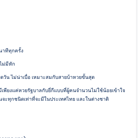
าทีทุกครั้ง
ม่มีหัก
วัน ไม่น่าเบื่อ เหมาะสมกับสายบ้าหวยขั้นสุด
้มีเพียงแค่หวยรัฐบาลกับยี่กีแบบที่ผู้คนจำนวนไม่ใช้น้อยเข้าใจ
มือนจะทุกชนิดเท่าที่จะมีในประเทศไทย และในต่างชาติ