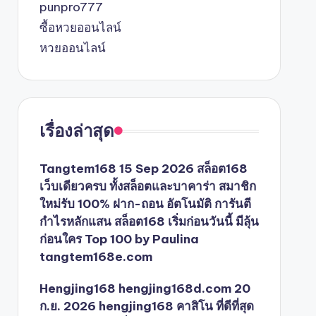
punpro777
ซื้อหวยออนไลน์
หวยออนไลน์
เรื่องล่าสุด
Tangtem168 15 Sep 2026 สล็อต168
เว็บเดียวครบ ทั้งสล็อตและบาคาร่า สมาชิก
ใหม่รับ 100% ฝาก-ถอน อัตโนมัติ การันตี
กำไรหลักแสน สล็อต168 เริ่มก่อนวันนี้ มีลุ้น
ก่อนใคร Top 100 by Paulina
tangtem168e.com
Hengjing168 hengjing168d.com 20
ก.ย. 2026 hengjing168 คาสิโน ที่ดีที่สุด