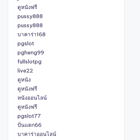
ดูหนังฟรี
pussy888
pussy888
บาคาร่า168
pgslot
pgheng99
fullslotpg
live22
ดูหนัง
ดูหนังฟรี
หนังออนไลน์
ดูหนังฟรี
pgslot77
ปั่นแตก66
บาคาร่าออนไลน์