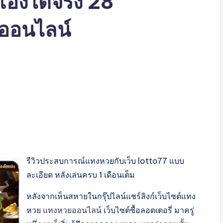
วเองได้จริง 28
ออนไลน์
รีวิวประสบการณ์แทงหวยกับเว็บ lotto77 แบบ
ละเอียด หลังเล่นครบ 1 เดือนเต็ม
หลังจากเห็นสหายในกรุ๊ปไลน์แชร์ลิงก์เว็บไซต์แทง
หวย
แทงหวยออนไลน์
เว็บไซต์ซื้อลอตเตอรี่ มาครู่