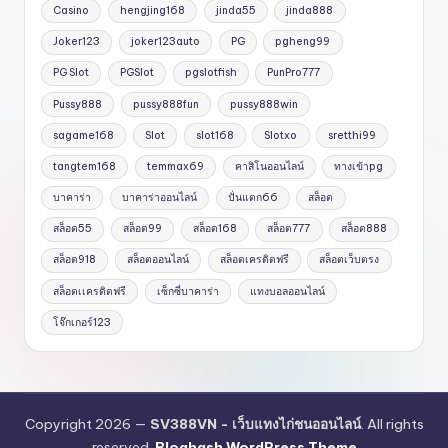
Casino
hengjing168
jinda55
jinda888
Joker123
joker123auto
PG
pgheng99
PG Slot
PGSlot
pgslotfish
PunPro777
Pussy888
pussy888fun
pussy888win
sagame168
Slot
slot168
Slotxo
sretthi99
tangtem168
temmax69
คาสิโนออนไลน์
ทางเข้าpg
บาคาร่า
บาคาร่าออนไลน์
ปั่นแตก66
สล็อต
สล็อต55
สล็อต99
สล็อต168
สล็อต777
สล็อต888
สล็อต918
สล็อตออนไลน์
สล็อตเครดิตฟรี
สล็อตเว็บตรง
สล็อตเเครดิตฟรี
เซ็กซี่บาคาร่า
แทงบอลออนไลน์
โจ๊กเกอร์123
Copyright 2026 —
SV388VN - เว็บแทงไก่ชนออนไลน์
. All rights
reserved.
Bloghash WordPress Theme