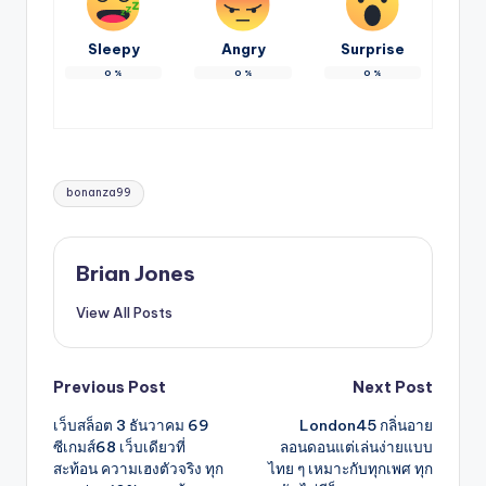
Sleepy
Angry
Surprise
0
%
0
%
0
%
Tags:
bonanza99
Brian Jones
View All Posts
Post
Previous Post
Next Post
เว็บสล็อต 3 ธันวาคม 69
London45 กลิ่นอาย
navigation
ซีเกมส์68 เว็บเดียวที่
ลอนดอนแต่เล่นง่ายแบบ
สะท้อน ความเฮงตัวจริง ทุก
ไทย ๆ เหมาะกับทุกเพศ ทุก