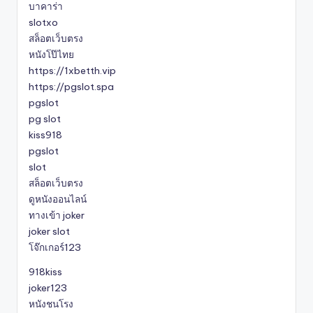
บาคาร่า
slotxo
สล็อตเว็บตรง
หนังโป๊ไทย
https://1xbetth.vip
https://pgslot.spa
pgslot
pg slot
kiss918
pgslot
slot
สล็อตเว็บตรง
ดูหนังออนไลน์
ทางเข้า joker
joker slot
โจ๊กเกอร์123
918kiss
joker123
หนังชนโรง