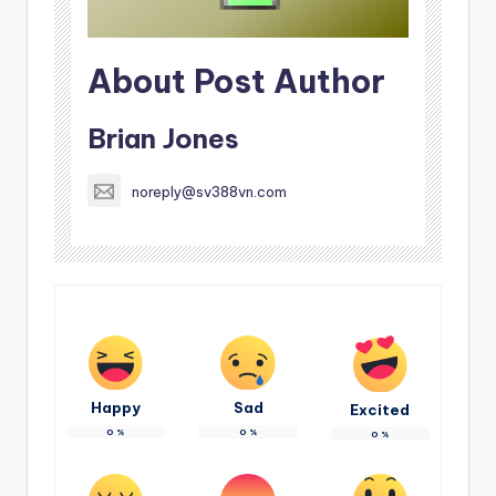
About Post Author
Brian Jones
noreply@sv388vn.com
Happy
Sad
Excited
0
%
0
%
0
%