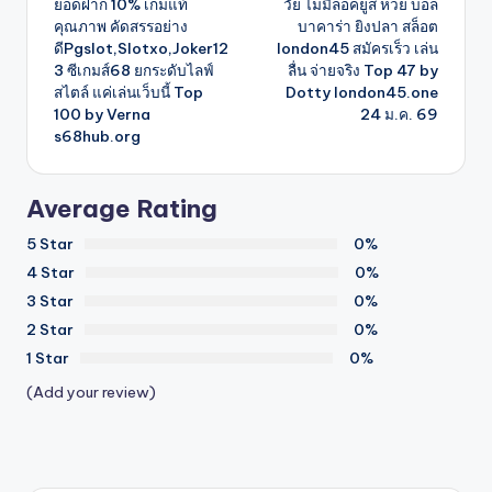
ยอดฝาก 10% เกมแท้
วัย ไม่มีล็อคยูส หวย บอล
คุณภาพ คัดสรรอย่าง
บาคาร่า ยิงปลา สล็อต
ดีPgslot,Slotxo,Joker12
london45 สมัครเร็ว เล่น
3 ซีเกมส์68 ยกระดับไลฟ์
ลื่น จ่ายจริง Top 47 by
สไตล์ แค่เล่นเว็บนี้ Top
Dotty london45.one
100 by Verna
24 ม.ค. 69
s68hub.org
Average Rating
5 Star
0%
4 Star
0%
3 Star
0%
2 Star
0%
1 Star
0%
(Add your review)