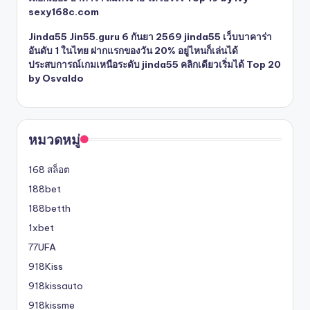
sexy168c.com
Jinda55 Jin55.guru 6 กันยา 2569 jinda55 เว็บบาคาร่า
อันดับ 1 ในไทย ฝากแรกของวัน 20% อยู่ไหนก็เล่นได้
ประสบการณ์เกมเหนือระดับ jinda55 คลิกเดียวเริ่มได้ Top 20
by Osvaldo
หมวดหมู่
168 สล็อต
188bet
188betth
1xbet
77UFA
918Kiss
918kissauto
918kissme