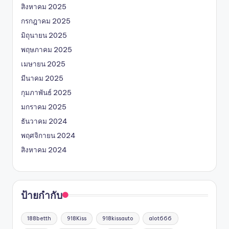
สิงหาคม 2025
กรกฎาคม 2025
มิถุนายน 2025
พฤษภาคม 2025
เมษายน 2025
มีนาคม 2025
กุมภาพันธ์ 2025
มกราคม 2025
ธันวาคม 2024
พฤศจิกายน 2024
สิงหาคม 2024
ป้ายกำกับ
188betth
918Kiss
918kissauto
alot666