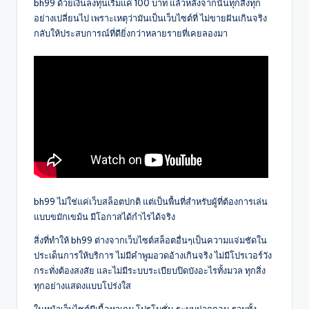
bh99 ด้วยเงินลงทุนเริ่มแค่ 100 บาท แล้วหลังจากนั้นทุกสิ่งทุก
อย่างเปลี่ยนไป เพราะเหตุว่ามันเป็นเว็บไซต์ที่ ไม่ขายฝันเกินจริง
กลับให้ประสบการณ์ที่ดียิ่งกว่าหลายรายที่เคยลองมา
bh99 ไม่ใช่แค่เว็บสล็อตปกติ แต่เป็นพื้นที่สำหรับผู้ที่ต้องการเล่น
แบบขมักเขม้น มีโอกาสได้กำไรได้จริง
สิ่งที่ทำให้ bh99 ต่างจากเว็บไซต์สล็อตอื่นๆเป็นความแจ่มชัดใน
ประเด็นการให้บริการ ไม่มีคำพูมอวดอ้างเกินจริง ไม่มีโปรเวอร์วัง
กระทั่งต้องสงสัย และไม่มีระบบระเบียบปิดบังอะไรทั้งมวล ทุกสิ่ง
ทุกอย่างแสดงแบบโปร่งใส
ในหน้าเว็บไซต์มีเนื้อหาเกม โปรโมชั่น ระบบฝากถอน รวมทั้ง