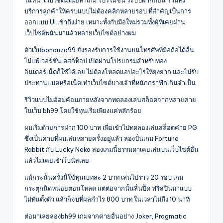
บริการลูกค้าให้ครบแบบไม่ต้องคลิกหลายรอบ ที่สำคัญเป็นการ
ออกแบบ UI เข้าถึงง่าย เหมาะทั้งกับมือใหม่รวมทั้งผู้ที่เคยผ่าน
เว็บไซต์พนันมาแล้วหลายเว็บไซต์อย่างผม
ตัวเว็บbonanza99 ยังรองรับการใช้งานบนโทรศัพท์มือถือได้ลื่น
ไม่แพ้เวอร์ชันเดสก์ท็อป เปิดผ่านโปรแกรมสำหรับท่อง
อินเตอร์เน็ตก็ใช้ได้เลย ไม่ต้องโหลดแอปอะไรให้ยุ่งยาก และไม่รับ
ประทานแบตหรือเน็ตเท่าเว็บไซต์บางเจ้าที่หนักกราฟิกเกินจำเป็น
รีวิวแบบไม่อ้อมค้อมภายหลังจากทดลองเล่นสล็อตจากหลายค่าย
ในเว็บ bh99 โดยใช้ทุนเริ่มเพียงแค่หลักร้อย
ผมเริ่มด้วยการฝาก 100 บาท เพื่อเข้าไปทดลองเล่นสล็อตค่าย PG
ซึ่งเป็นค่ายที่ผมเล่นหลายครั้งอยู่แล้ว ลองปั่นเกม Fortune
Rabbit กับ Lucky Neko สองเกมนี้ธรรมดาเคยเล่นบนเว็บไซต์อื่น
แล้วไม่เคยเข้าโบนัสเลย
แม้กระนั้นครั้งนี้ใช้ทุนเบทละ 2 บาท เล่นไปราว 20 รอบ เกม
กระตุกนิดหน่อยตอนโหลด แต่ต่อจากนั้นลื่นปื้ด ฟรีสปินมาแบบ
ไม่ทันตั้งตัว แล้วก็จบที่ผลกำไร 800 บาท ในเวลาไม่ถึง 10 นาที
ต่อมาเลยลองbh99 เกมจากค่ายอื่นอย่าง Joker, Pragmatic