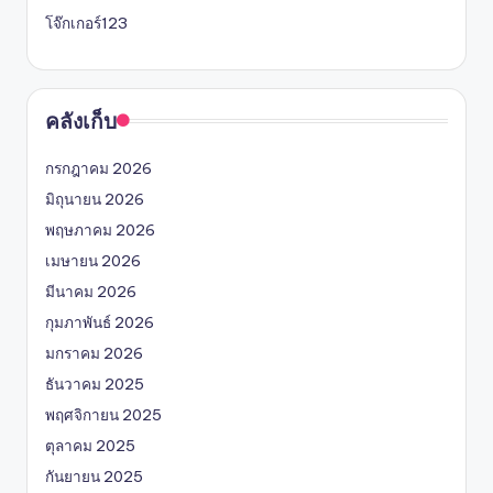
โจ๊กเกอร์123
คลังเก็บ
กรกฎาคม 2026
มิถุนายน 2026
พฤษภาคม 2026
เมษายน 2026
มีนาคม 2026
กุมภาพันธ์ 2026
มกราคม 2026
ธันวาคม 2025
พฤศจิกายน 2025
ตุลาคม 2025
กันยายน 2025