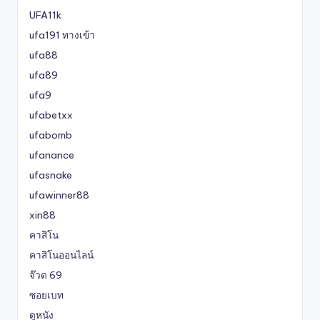
UFA11k
ufa191 ทางเข้า
ufa88
ufa89
ufa9
ufabetxx
ufabomb
ufanance
ufasnake
ufawinner88
xin88
คาสิโน
คาสิโนออนไลน์
จ๊วด 69
ซอยเบท
ดูหนัง