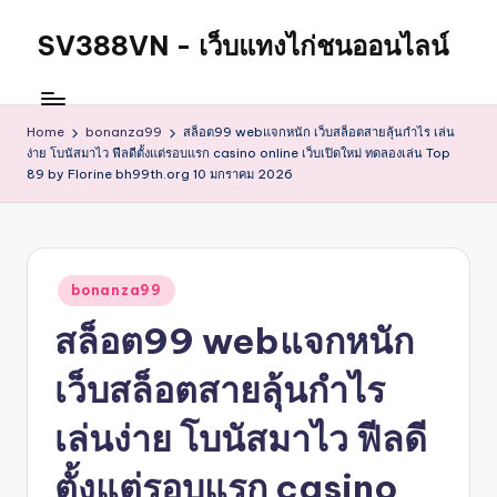
SV388VN - เว็บแทงไก่ชนออนไลน์
Skip
to
content
Home
bonanza99
สล็อต99 webแจกหนัก เว็บสล็อตสายลุ้นกำไร เล่น
ง่าย โบนัสมาไว ฟีลดีตั้งแต่รอบแรก casino online เว็บเปิดใหม่ ทดลองเล่น Top
89 by Florine bh99th.org 10 มกราคม 2026
Posted
bonanza99
in
สล็อต99 webแจกหนัก
เว็บสล็อตสายลุ้นกำไร
เล่นง่าย โบนัสมาไว ฟีลดี
ตั้งแต่รอบแรก casino