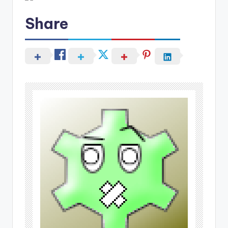
Share