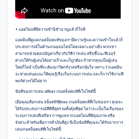
• แอดไม่นที่มีความชำนิชำนาญแล้วก็ใจดี
แอดมินที่ดูแลเกมสล็อตแท้ของเรามีความรู้และความเข้าใจแล้วก็
ประสบการณ์ในด้านเกมออนไลน์โดยเฉพาะอย่างยิ่ง พวกเขา
สามารถช่วยตอบปัญหาเกี่ยวกับวิธีการเล่น หรือชี้แนะฟีเจอร์
ต่างๆให้กับผู้เล่นได้อย่างเร็วและก็ถูกต้อง ถ้าหากคุณเป็นผู้เล่น
ใหม่ก็ไม่จำเป็นที่จะต้องมาวิตกกังวลหรือกลุ้มใจ เพราะว่าแอดมิน
จะช่วยเสนอแนะให้คุณรู้เรื่องในระบบการเล่น และก็การใช้งานฟี
พบร์ต่างๆได้ไม่ยาก
ข้อดีของการเล่น allbet เกมสล็อตแท้ที่เว็บไซต์นี้
เมื่อคุณเลือกเล่น สล็อต918kiss เกมสล็อตแท้ที่เว็บของเรา คุณจะ
ได้รับประสบการณ์ที่ดีที่สุดรวมทั้งคุ้มที่สุด ไม่ว่าจะเป็นในเรื่องของ
ระบบการเล่นที่เสถียร การดูแลจากแอดไม่นที่มีคุณภาพ หรือ
จังหวะสำหรับเพื่อการทำเงินที่สูง นี่เป็นข้อดีที่คุณจะได้รับจากการ
เล่นเกมสล็อตแท้ที่เว็บไซต์นี้: