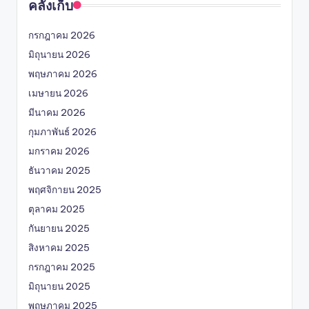
คลังเก็บ
กรกฎาคม 2026
มิถุนายน 2026
พฤษภาคม 2026
เมษายน 2026
มีนาคม 2026
กุมภาพันธ์ 2026
มกราคม 2026
ธันวาคม 2025
พฤศจิกายน 2025
ตุลาคม 2025
กันยายน 2025
สิงหาคม 2025
กรกฎาคม 2025
มิถุนายน 2025
พฤษภาคม 2025