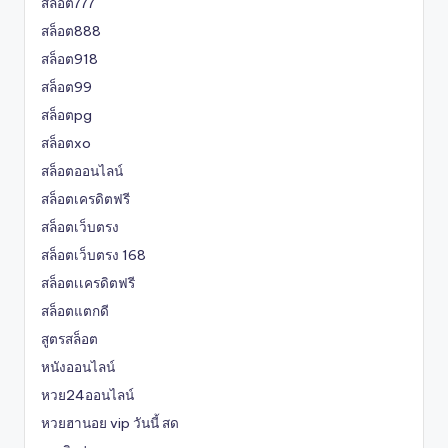
สล็อต777
สล็อต888
สล็อต918
สล็อต99
สล็อตpg
สล็อตxo
สล็อตออนไลน์
สล็อตเครดิตฟรี
สล็อตเว็บตรง
สล็อตเว็บตรง 168
สล็อตเเครดิตฟรี
สล็อตแตกดี
สูตรสล็อต
หนังออนไลน์
หวย24ออนไลน์
หวยฮานอย vip วันนี้ สด