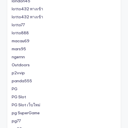
london45
lotto432 ทางเข้า
lotto432 ทางเข้า
lotto77
lotto888
macau69
mars95
ngernn
Outdoors
p2vvip
panda555
PG
PG Slot
PG Slot เว็บใหม่
pg SuperGame
pg77