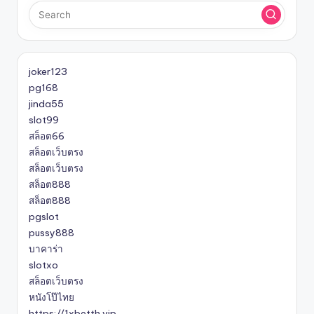
joker123
pg168
jinda55
slot99
สล็อต66
สล็อตเว็บตรง
สล็อตเว็บตรง
สล็อต888
สล็อต888
pgslot
pussy888
บาคาร่า
slotxo
สล็อตเว็บตรง
หนังโป๊ไทย
https://1xbetth.vip