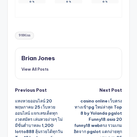
0
%
0
%
0
%
Tags:
918Kiss
Brian Jones
View All Posts
Post
Previous Post
Next Post
แทงหวยออนไลน์ 20
casino online เว็บตรง
navigation
พฤษภาคม 25 เว็บหวย
ทางเข้าpg ใหม่ล่าสุด Top
ออนไลน์ แจกเลขเด็ดทุก
8 by Yolanda pgslot
งวดสมัคร เล่นหวยง่ายๆ ไม่
Funny18.asia 20
มีขั่นต่ำบาทละ 1,200
funny18 webตรง รวมเกม
lotto888 ลุ้นรวยได้ทุกวัน
ฮิตจาก pgslot แตกง่ายทุก