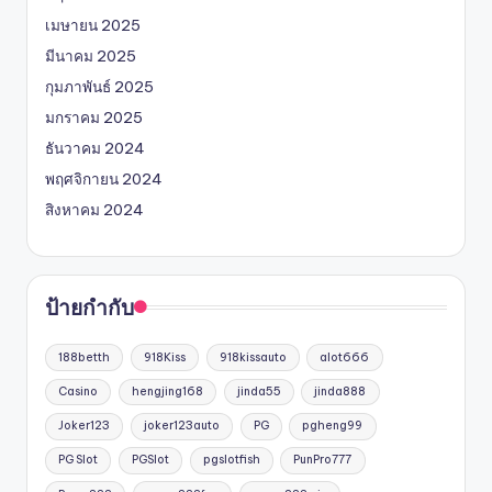
เมษายน 2025
มีนาคม 2025
กุมภาพันธ์ 2025
มกราคม 2025
ธันวาคม 2024
พฤศจิกายน 2024
สิงหาคม 2024
ป้ายกำกับ
188betth
918Kiss
918kissauto
alot666
Casino
hengjing168
jinda55
jinda888
Joker123
joker123auto
PG
pgheng99
PG Slot
PGSlot
pgslotfish
PunPro777