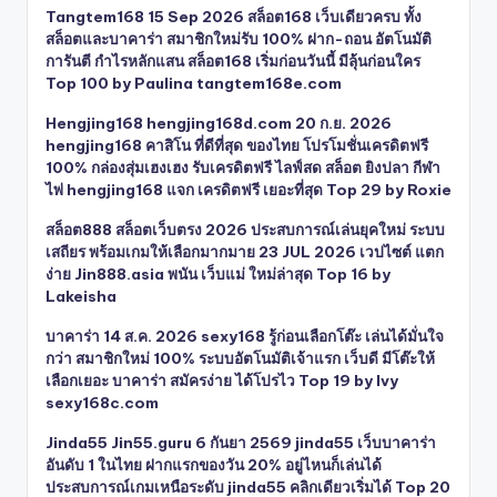
Tangtem168 15 Sep 2026 สล็อต168 เว็บเดียวครบ ทั้ง
สล็อตและบาคาร่า สมาชิกใหม่รับ 100% ฝาก-ถอน อัตโนมัติ
การันตี กำไรหลักแสน สล็อต168 เริ่มก่อนวันนี้ มีลุ้นก่อนใคร
Top 100 by Paulina tangtem168e.com
Hengjing168 hengjing168d.com 20 ก.ย. 2026
hengjing168 คาสิโน ที่ดีที่สุด ของไทย โปรโมชั่นเครดิตฟรี
100% กล่องสุ่มเฮงเฮง รับเครดิตฟรี ไลฟ์สด สล็อต ยิงปลา กีฬา
ไพ่ hengjing168 แจก เครดิตฟรี เยอะที่สุด Top 29 by Roxie
สล็อต888 สล็อตเว็บตรง 2026 ประสบการณ์เล่นยุคใหม่ ระบบ
เสถียร พร้อมเกมให้เลือกมากมาย 23 JUL 2026 เวปไซต์ แตก
ง่าย Jin888.asia พนัน เว็บแม่ ใหม่ล่าสุด Top 16 by
Lakeisha
บาคาร่า 14 ส.ค. 2026 sexy168 รู้ก่อนเลือกโต๊ะ เล่นได้มั่นใจ
กว่า สมาชิกใหม่ 100% ระบบอัตโนมัติเจ้าแรก เว็บดี มีโต๊ะให้
เลือกเยอะ บาคาร่า สมัครง่าย ได้โปรไว Top 19 by Ivy
sexy168c.com
Jinda55 Jin55.guru 6 กันยา 2569 jinda55 เว็บบาคาร่า
อันดับ 1 ในไทย ฝากแรกของวัน 20% อยู่ไหนก็เล่นได้
ประสบการณ์เกมเหนือระดับ jinda55 คลิกเดียวเริ่มได้ Top 20